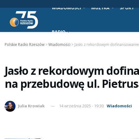
WIADOMOŚCI
MUZYKA
SPORT
RADIO
Polskie Radio Rzeszów
>
Wiadomości
>
Jasło z rekordowym dofinansowaniem
Jasło z rekordowym dofin
na przebudowę ul. Pietru
Julia Krowiak
14 września 2025 - 19:30
Wiadomości