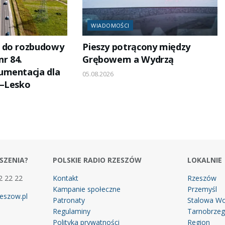
WIADOMOŚCI
 do rozbudowy
Pieszy potrącony między
nr 84.
Grębowem a Wydrzą
umentacja dla
05.08.2026
z–Lesko
SZENIA?
POLSKIE RADIO RZESZÓW
LOKALNIE
2 22 22
Kontakt
Rzeszów
Kampanie społeczne
Przemyśl
eszow.pl
Patronaty
Stalowa Wo
Regulaminy
Tarnobrze
Polityka prywatności
Region