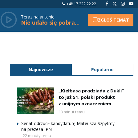
+48 17 222 22 22
Teraz na antenie
ZGŁOŚ TEMAT
Nie udało się pobrać tytułu.
Najnowsze
Popularne
„Kiełbasa pradziada z Dukli”
to już 51. polski produkt
z unijnym oznaczeniem
13 minut temu
Senat odrzucił kandydaturę Mateusza Szpytmy
na prezesa IPN
22 minuty temu