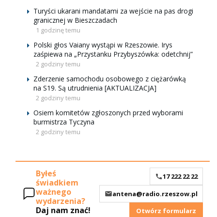
Turyści ukarani mandatami za wejście na pas drogi
granicznej w Bieszczadach
1 godzinę temu
Polski głos Vaiany wystąpi w Rzeszowie. Irys
zaśpiewa na „Przystanku Przybyszówka: odetchnij”
2 godziny temu
Zderzenie samochodu osobowego z ciężarówką
na S19. Są utrudnienia [AKTUALIZACJA]
2 godziny temu
Osiem komitetów zgłoszonych przed wyborami
burmistrza Tyczyna
2 godziny temu
Byłeś
17 222 22 22
świadkiem
ważnego
antena@radio.rzeszow.pl
wydarzenia?
Daj nam znać!
Otwórz formularz