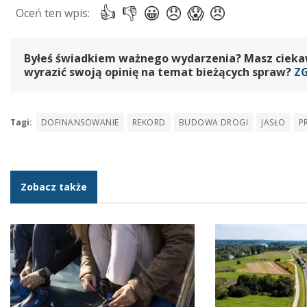
Byłeś świadkiem ważnego wydarzenia? Masz ciekawy
wyrazić swoją opinię na temat bieżących spraw?
Z
Tagi:
DOFINANSOWANIE
REKORD
BUDOWA DROGI
JASŁO
P
Zobacz także