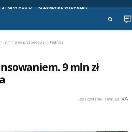
STREFA AUDIO
KALENDARZ WYDARZEŃ
. 9 mln zł na przebudowę ul. Pietrusa
ansowaniem. 9 mln zł
sa
A
Czas czytania: 1 minuta
A