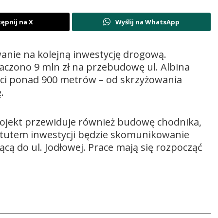
ępnij na X
Wyślij na WhatsApp
anie na kolejną inwestycję drogową.
zono 9 mln zł na przebudowę ul. Albina
ości ponad 900 metrów – od skrzyżowania
.
rojekt przewiduje również budowę chodnika,
tutem inwestycji będzie skomunikowanie
cą do ul. Jodłowej. Prace mają się rozpocząć