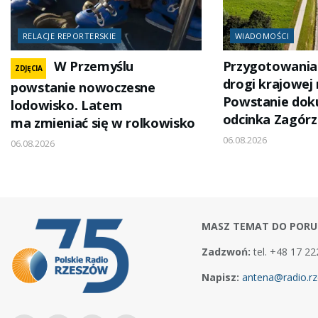
RELACJE REPORTERSKIE
WIADOMOŚCI
W Przemyślu
Przygotowania
ZDJĘCIA
drogi krajowej 
powstanie nowoczesne
Powstanie dok
lodowisko. Latem
odcinka Zagór
ma zmieniać się w rolkowisko
06.08.2026
06.08.2026
MASZ TEMAT DO PORU
Zadzwoń:
tel. +48 17 22
Napisz:
antena@radio.rz