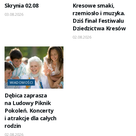
Skrynia 02.08
Kresowe smaki,
rzemiosło i muzyka.
03.08.2026
Dziś finał Festiwalu
Dziedzictwa Kresów
02.08.2026
WIADOMOŚCI
Dębica zaprasza
na Ludowy Piknik
Pokoleń. Koncerty
i atrakcje dla całych
rodzin
02.08.2026