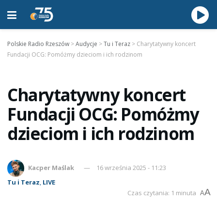
Polskie Radio Rzeszów
>
Audycje
>
Tu i Teraz
>
Charytatywny koncert
Fundacji OCG: Pomóżmy dzieciom i ich rodzinom
Charytatywny koncert
Fundacji OCG: Pomóżmy
dzieciom i ich rodzinom
Kacper Maślak
16 września 2025 - 11:23
Tu i Teraz
,
LIVE
A
Czas czytania: 1 minuta
A