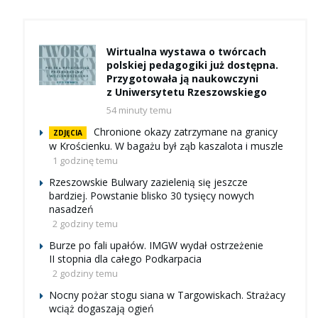
Wirtualna wystawa o twórcach
polskiej pedagogiki już dostępna.
Przygotowała ją naukowczyni
z Uniwersytetu Rzeszowskiego
54 minuty temu
Chronione okazy zatrzymane na granicy
ZDJĘCIA
w Krościenku. W bagażu był ząb kaszalota i muszle
1 godzinę temu
Rzeszowskie Bulwary zazielenią się jeszcze
bardziej. Powstanie blisko 30 tysięcy nowych
nasadzeń
2 godziny temu
Burze po fali upałów. IMGW wydał ostrzeżenie
II stopnia dla całego Podkarpacia
2 godziny temu
Nocny pożar stogu siana w Targowiskach. Strażacy
wciąż dogaszają ogień