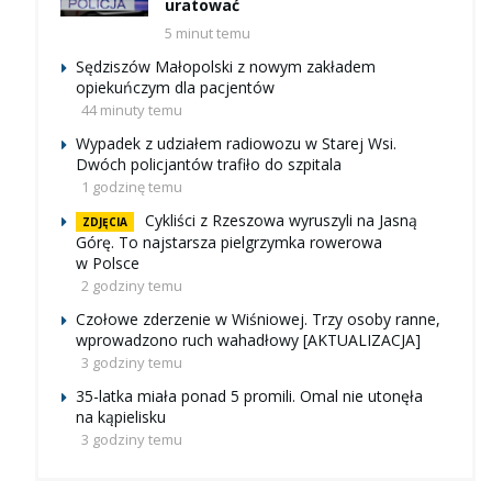
uratować
5 minut temu
Sędziszów Małopolski z nowym zakładem
opiekuńczym dla pacjentów
44 minuty temu
Wypadek z udziałem radiowozu w Starej Wsi.
Dwóch policjantów trafiło do szpitala
1 godzinę temu
Cykliści z Rzeszowa wyruszyli na Jasną
ZDJĘCIA
Górę. To najstarsza pielgrzymka rowerowa
w Polsce
2 godziny temu
Czołowe zderzenie w Wiśniowej. Trzy osoby ranne,
wprowadzono ruch wahadłowy [AKTUALIZACJA]
3 godziny temu
35-latka miała ponad 5 promili. Omal nie utonęła
na kąpielisku
3 godziny temu