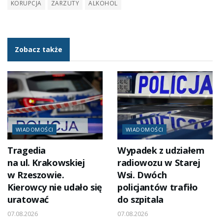
KORUPCJA
ZARZUTY
ALKOHOL
Zobacz także
WIADOMOŚCI
WIADOMOŚCI
Tragedia
Wypadek z udziałem
na ul. Krakowskiej
radiowozu w Starej
w Rzeszowie.
Wsi. Dwóch
Kierowcy nie udało się
policjantów trafiło
uratować
do szpitala
07.08.2026
07.08.2026