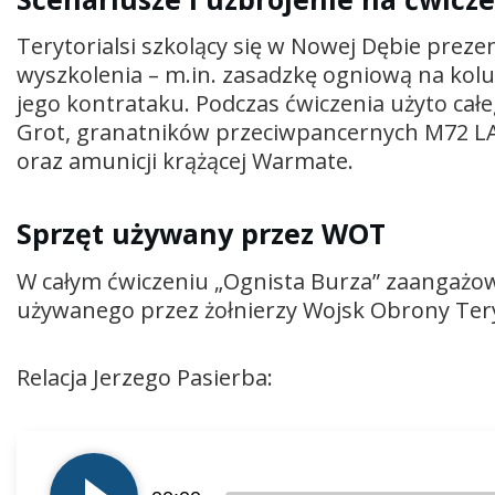
Terytorialsi szkolący się w Nowej Dębie prez
wyszkolenia – m.in. zasadzkę ogniową na ko
jego kontrataku. Podczas ćwiczenia użyto ca
Grot, granatników przeciwpancernych M72 LA
oraz amunicji krążącej Warmate.
Sprzęt używany przez WOT
W całym ćwiczeniu „Ognista Burza” zaangażow
używanego przez żołnierzy Wojsk Obrony Tery
Relacja Jerzego Pasierba:
Odtwarzacz
plików