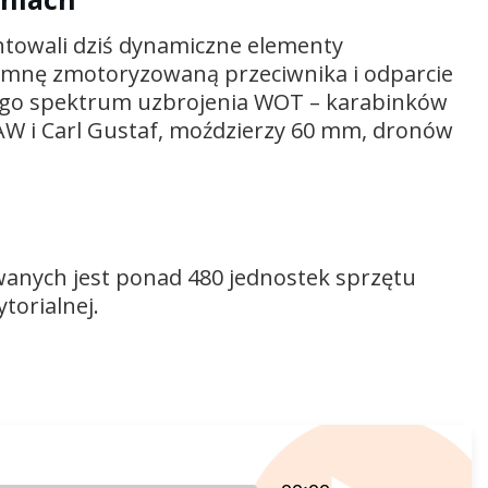
entowali dziś dynamiczne elementy
lumnę zmotoryzowaną przeciwnika i odparcie
łego spektrum uzbrojenia WOT – karabinków
W i Carl Gustaf, moździerzy 60 mm, dronów
anych jest ponad 480 jednostek sprzętu
torialnej.
Używaj