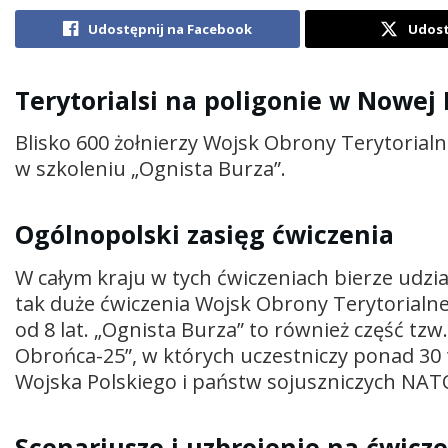
Udostępnij na Facebook
Udost
Terytorialsi na poligonie w Nowej
Blisko 600 żołnierzy Wojsk Obrony Terytorialn
w szkoleniu „Ognista Burza”.
Ogólnopolski zasięg ćwiczenia
W całym kraju w tych ćwiczeniach bierze udzia
tak duże ćwiczenia Wojsk Obrony Terytorialne
od 8 lat. „Ognista Burza” to również część tz
Obrońca-25”, w których uczestniczy ponad 30 t
Wojska Polskiego i państw sojuszniczych NAT
Scenariusze i uzbrojenie na ćwicz