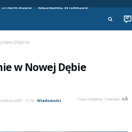
STREFA AUDIO
KALENDARZ WYDARZEŃ
j Dębie [ZDJĘCIA]
nie w Nowej Dębie
A
Czas czytania: 1 minuta
A
rześnia 2025 - 11:16
Wiadomości