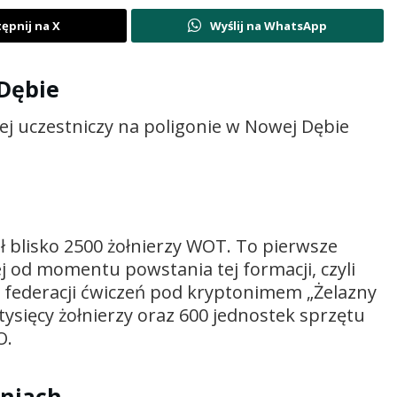
ępnij na X
Wyślij na WhatsApp
 Dębie
ej uczestniczy na poligonie w Nowej Dębie
ł blisko 2500 żołnierzy WOT. To pierwsze
j od momentu powstania tej formacji, czyli
w. federacji ćwiczeń pod kryptonimem „Żelazny
ysięcy żołnierzy oraz 600 jednostek sprzętu
O.
eniach