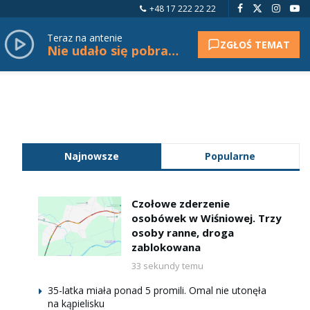
+48 17 222 22 22
Teraz na antenie
ZGŁOŚ TEMAT
Nie udało się pobrać tytułu.
Najnowsze
Popularne
Czołowe zderzenie
osobówek w Wiśniowej. Trzy
osoby ranne, droga
zablokowana
33 sekundy temu
35-latka miała ponad 5 promili. Omal nie utonęła
na kąpielisku