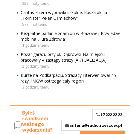
32 minuty temu
Caritas zbiera wyprawki szkolne. Rusza akcja
„Tornister Pełen Uśmiechów”
57 minut temu
Bezpłatne badanie znamion w Błażowej. Przyjedzie
mobilna „Fura Zdrowia”
1 godzinę temu
Pożar garażu przy ul. Dąbrówki. Na miejscu
pracowały 4 zastępy straży [AKTUALIZACJA]
2 godziny temu
Burze na Podkarpaciu. Strażacy interweniowali 19
razy, IMGW ostrzega cały region
3 godziny temu
Byłeś
17 222 22 22
świadkiem
ważnego
antena@radio.rzeszow.pl
wydarzenia?