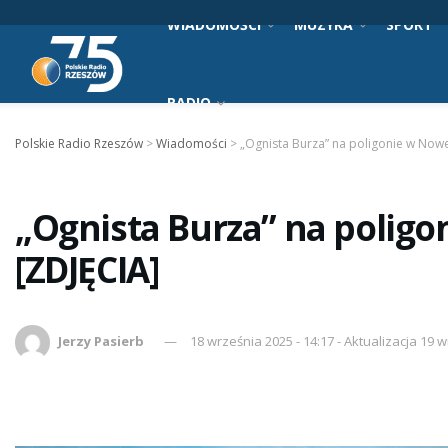
WIADOMOŚCI
MUZYKA
SPORT
RADIO
Polskie Radio Rzeszów
>
Wiadomości
>
„Ognista Burza” na poligonie w Nowe
„Ognista Burza” na poligo
[ZDJĘCIA]
Jerzy Pasierb
18 września 2025 - 14:17 - Aktualizacja 19 w