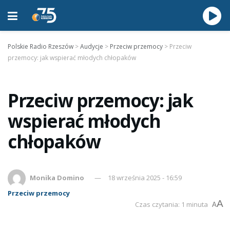
Polskie Radio Rzeszów
>
Audycje
>
Przeciw przemocy
>
Przeciw
przemocy: jak wspierać młodych chłopaków
Przeciw przemocy: jak
wspierać młodych
chłopaków
Monika Domino
18 września 2025 - 16:59
Przeciw przemocy
A
Czas czytania: 1 minuta
A