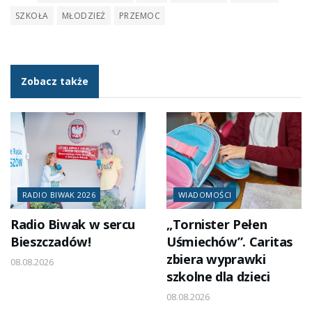
SZKOŁA
MŁODZIEŻ
PRZEMOC
Zobacz także
RADIO BIWAK 2026
WIADOMOŚCI
Radio Biwak w sercu
„Tornister Pełen
Bieszczadów!
Uśmiechów”. Caritas
zbiera wyprawki
08.08.2026
szkolne dla dzieci
08.08.2026