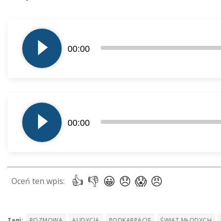
Odtwarzacz
plików
00:00
dźwiękowych
Odtwarzacz
plików
00:00
dźwiękowych
Tagi:
ROZMOWA
AUDYCJA
PODKARPACIE
ŚWIAT MŁODYCH