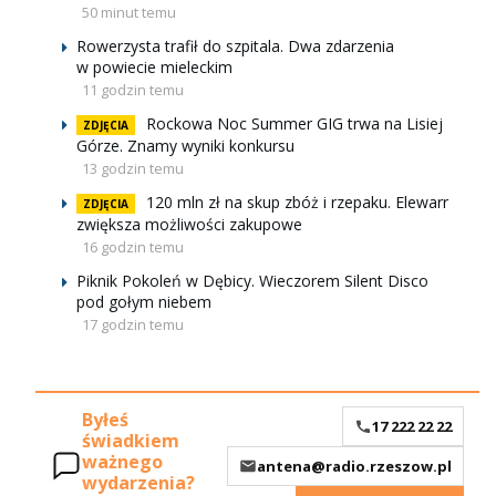
50 minut temu
Rowerzysta trafił do szpitala. Dwa zdarzenia
w powiecie mieleckim
11 godzin temu
Rockowa Noc Summer GIG trwa na Lisiej
ZDJĘCIA
Górze. Znamy wyniki konkursu
13 godzin temu
120 mln zł na skup zbóż i rzepaku. Elewarr
ZDJĘCIA
zwiększa możliwości zakupowe
16 godzin temu
Piknik Pokoleń w Dębicy. Wieczorem Silent Disco
pod gołym niebem
17 godzin temu
Byłeś
17 222 22 22
świadkiem
ważnego
antena@radio.rzeszow.pl
wydarzenia?