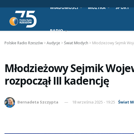
WIADOMOŚCI
MUZYKA
SPORT
RADIO
Polskie Radio Rzeszów
>
Audycje
>
Świat Młodych
>
Młodzieżowy Sejmik Woj
Młodzieżowy Sejmik Woje
rozpoczął III kadencję
Bernadeta Szczypta
18 września 2025 - 19:25
Świat M