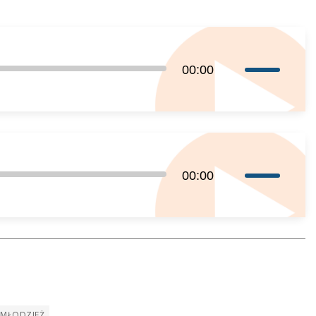
Używaj
00:00
strzałek
do
góry
oraz
do
Używaj
00:00
dołu
strzałek
aby
do
zwiększyć
góry
lub
oraz
zmniejszyć
do
głośność.
dołu
aby
MŁODZIEŻ