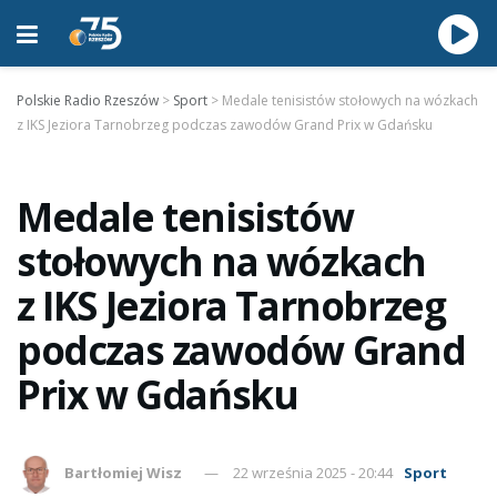
Polskie Radio Rzeszów
>
Sport
>
Medale tenisistów stołowych na wózkach
z IKS Jeziora Tarnobrzeg podczas zawodów Grand Prix w Gdańsku
Medale tenisistów
stołowych na wózkach
z IKS Jeziora Tarnobrzeg
podczas zawodów Grand
Prix w Gdańsku
Bartłomiej Wisz
22 września 2025 - 20:44
Sport