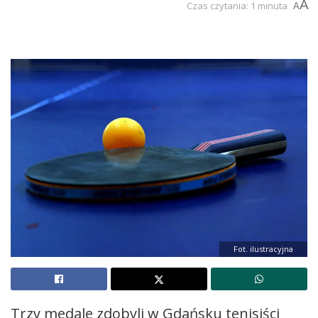
A
Czas czytania: 1 minuta
A
Fot. ilustracyjna
Trzy medale zdobyli w Gdańsku tenisiści