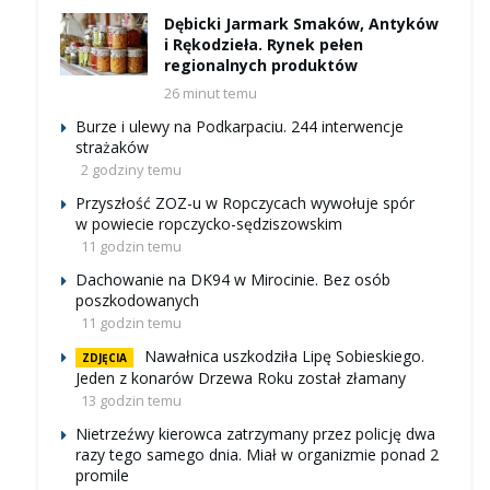
Dębicki Jarmark Smaków, Antyków
i Rękodzieła. Rynek pełen
regionalnych produktów
26 minut temu
Burze i ulewy na Podkarpaciu. 244 interwencje
strażaków
2 godziny temu
Przyszłość ZOZ-u w Ropczycach wywołuje spór
w powiecie ropczycko-sędziszowskim
11 godzin temu
Dachowanie na DK94 w Mirocinie. Bez osób
poszkodowanych
11 godzin temu
Nawałnica uszkodziła Lipę Sobieskiego.
ZDJĘCIA
Jeden z konarów Drzewa Roku został złamany
13 godzin temu
Nietrzeźwy kierowca zatrzymany przez policję dwa
razy tego samego dnia. Miał w organizmie ponad 2
promile