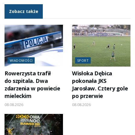
Zobacz także
WIADOMOŚCI
SPORT
Rowerzysta trafił
Wisłoka Dębica
do szpitala. Dwa
pokonała JKS
zdarzenia w powiecie
Jarosław. Cztery gole
mieleckim
po przerwie
08.08.2026
08.08.2026