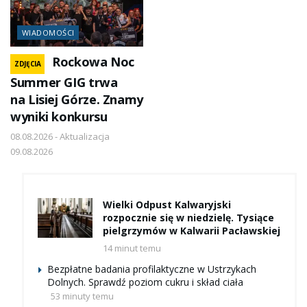
WIADOMOŚCI
Rockowa Noc
ZDJĘCIA
Summer GIG trwa
na Lisiej Górze. Znamy
wyniki konkursu
08.08.2026 - Aktualizacja
09.08.2026
Wielki Odpust Kalwaryjski
rozpocznie się w niedzielę. Tysiące
pielgrzymów w Kalwarii Pacławskiej
14 minut temu
Bezpłatne badania profilaktyczne w Ustrzykach
Dolnych. Sprawdź poziom cukru i skład ciała
53 minuty temu