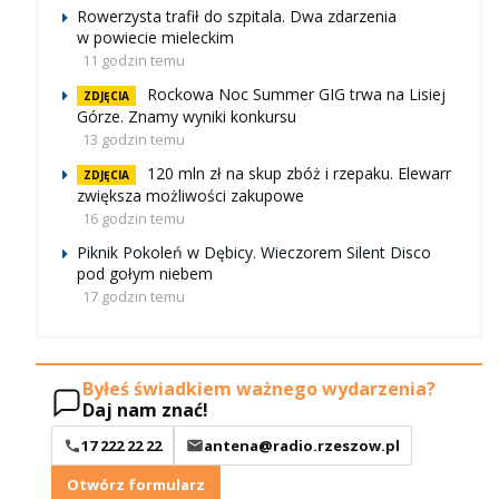
Rowerzysta trafił do szpitala. Dwa zdarzenia
w powiecie mieleckim
11 godzin temu
Rockowa Noc Summer GIG trwa na Lisiej
ZDJĘCIA
Górze. Znamy wyniki konkursu
13 godzin temu
120 mln zł na skup zbóż i rzepaku. Elewarr
ZDJĘCIA
zwiększa możliwości zakupowe
16 godzin temu
Piknik Pokoleń w Dębicy. Wieczorem Silent Disco
pod gołym niebem
17 godzin temu
Byłeś świadkiem ważnego wydarzenia?
Daj nam znać!
17 222 22 22
antena@radio.rzeszow.pl
Otwórz formularz