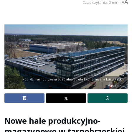
A
Czas czytania: 2 min.
A
Fot. FB. Tarnobrzeska Specjalna Strefa Ekonomiczna Euro-Park
Wisłosan
Nowe hale produkcyjno-
magazynowe w tarnobrzeskiej