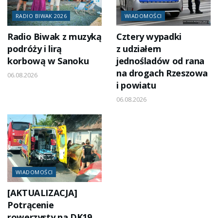
RADIO BIWAK 2026
WIADOMOŚCI
Radio Biwak z muzyką
Cztery wypadki
podróży i lirą
z udziałem
korbową w Sanoku
jednośladów od rana
na drogach Rzeszowa
06.08.2026
i powiatu
06.08.2026
WIADOMOŚCI
[AKTUALIZACJA]
Potrącenie
rowerzysty na DK19