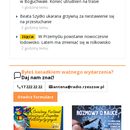
w Boguchwale. Koniec utrudnień na trasie
1 godzinę temu
Beata Szydło ukarana grzywną za niestawienie się
na przesłuchanie
2 godziny temu
W Przemyślu powstanie nowoczesne
ZDJĘCIA
lodowisko. Latem ma zmieniać się w rolkowisko
2 godziny temu
Byłeś świadkiem ważnego wydarzenia?
Daj nam znać!
17 222 22 22
antena@radio.rzeszow.pl
Otwórz formularz