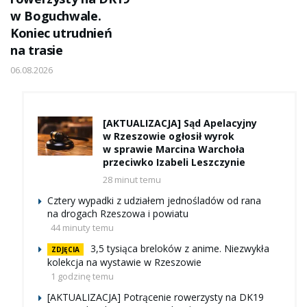
w Boguchwale.
Koniec utrudnień
na trasie
06.08.2026
[AKTUALIZACJA] Sąd Apelacyjny
w Rzeszowie ogłosił wyrok
w sprawie Marcina Warchoła
przeciwko Izabeli Leszczynie
28 minut temu
Cztery wypadki z udziałem jednośladów od rana
na drogach Rzeszowa i powiatu
44 minuty temu
3,5 tysiąca breloków z anime. Niezwykła
ZDJĘCIA
kolekcja na wystawie w Rzeszowie
1 godzinę temu
[AKTUALIZACJA] Potrącenie rowerzysty na DK19