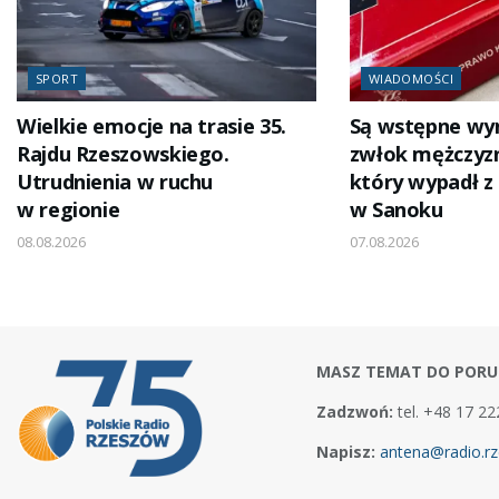
SPORT
WIADOMOŚCI
Wielkie emocje na trasie 35.
Są wstępne wyni
Rajdu Rzeszowskiego.
zwłok mężczyz
Utrudnienia w ruchu
który wypadł z
w regionie
w Sanoku
08.08.2026
07.08.2026
MASZ TEMAT DO PORU
Zadzwoń:
tel. +48 17 22
Napisz:
antena@radio.rz