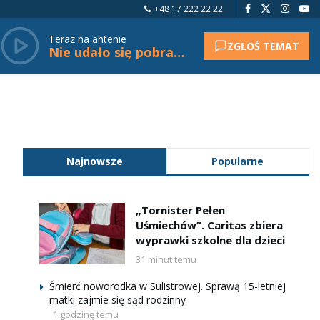
+48 17 222 22 22
Teraz na antenie
ZGŁOŚ TEMAT
Nie udało się pobrać tytułu.
Najnowsze
Popularne
„Tornister Pełen
Uśmiechów”. Caritas zbiera
wyprawki szkolne dla dzieci
31 minut temu
Śmierć noworodka w Sulistrowej. Sprawą 15-letniej
matki zajmie się sąd rodzinny
1 godzinę temu