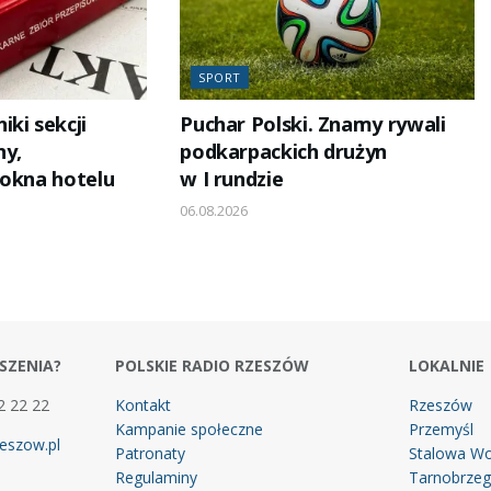
SPORT
ki sekcji
Puchar Polski. Znamy rywali
ny,
podkarpackich drużyn
 okna hotelu
w I rundzie
06.08.2026
SZENIA?
POLSKIE RADIO RZESZÓW
LOKALNIE
2 22 22
Kontakt
Rzeszów
Kampanie społeczne
Przemyśl
eszow.pl
Patronaty
Stalowa Wo
Regulaminy
Tarnobrze