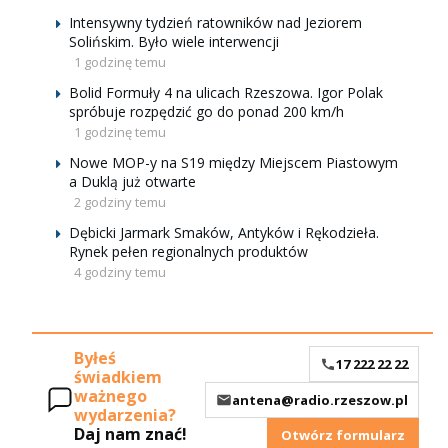
Intensywny tydzień ratowników nad Jeziorem
Solińskim. Było wiele interwencji
1 godzinę temu
Bolid Formuły 4 na ulicach Rzeszowa. Igor Polak
spróbuje rozpędzić go do ponad 200 km/h
1 godzinę temu
Nowe MOP-y na S19 między Miejscem Piastowym
a Duklą już otwarte
2 godziny temu
Dębicki Jarmark Smaków, Antyków i Rękodzieła.
Rynek pełen regionalnych produktów
4 godziny temu
Byłeś
17 222 22 22
świadkiem
ważnego
antena@radio.rzeszow.pl
wydarzenia?
Daj nam znać!
Otwórz formularz