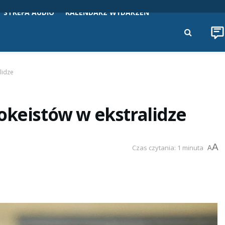
STREFA AUDIO
KALENDARZ WYDARZEŃ
lidze
okeistów w ekstralidze
A
Czas czytania: 1 minuta
A