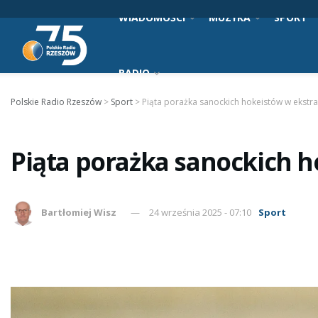
WIADOMOŚCI
MUZYKA
SPORT
RADIO
Polskie Radio Rzeszów
>
Sport
>
Piąta porażka sanockich hokeistów w ekstra
Piąta porażka sanockich h
Bartłomiej Wisz
24 września 2025 - 07:10
Sport