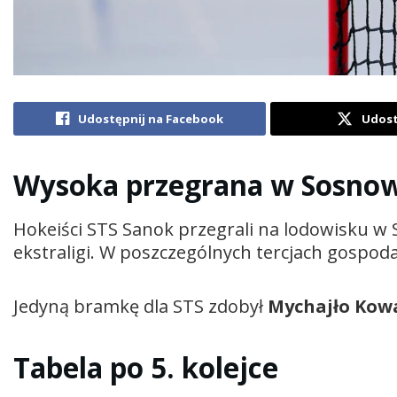
Udostępnij na Facebook
Udost
Wysoka przegrana w Sosno
Hokeiści STS Sanok przegrali na lodowisku w 
ekstraligi. W poszczególnych tercjach gospodar
Jedyną bramkę dla STS zdobył
Mychajło Kow
Tabela po 5. kolejce