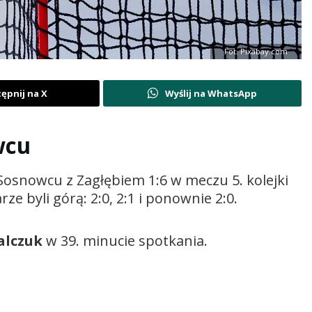
Fot. Pixabay.com
ępnij na X
Wyślij na WhatsApp
wcu
Sosnowcu z Zagłębiem 1:6 w meczu 5. kolejki
ze byli górą: 2:0, 2:1 i ponownie 2:0.
alczuk
w 39. minucie spotkania.