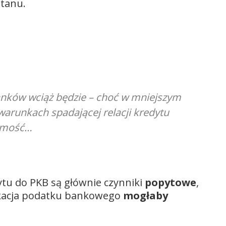
tanu.
anków wciąż będzie – choć w mniejszym
arunkach spadającej relacji kredytu
domość…
ytu do PKB są głównie czynniki
popytowe
,
ikacja podatku bankowego
mogłaby