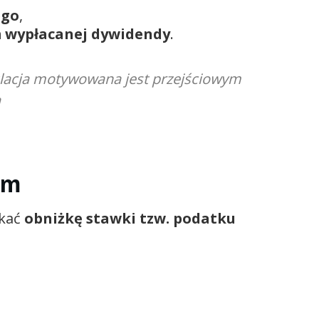
ego
,
m wypłacanej dywidendy
.
gulacja motywowana jest przejściowym
a
ym
skać
obniżkę stawki tzw. podatku