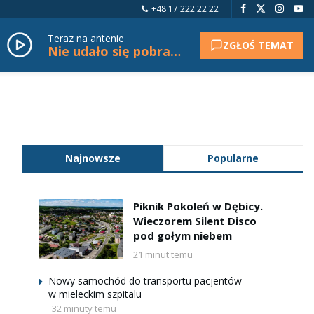
+48 17 222 22 22
Teraz na antenie
ZGŁOŚ TEMAT
Nie udało się pobrać tytułu.
Najnowsze
Popularne
Piknik Pokoleń w Dębicy.
Wieczorem Silent Disco
pod gołym niebem
21 minut temu
Nowy samochód do transportu pacjentów
w mieleckim szpitalu
32 minuty temu