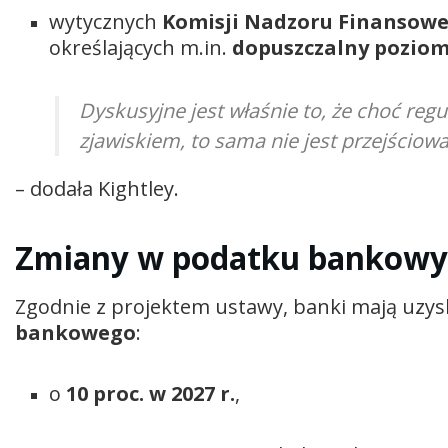
wytycznych
Komisji Nadzoru Finansow
określających m.in.
dopuszczalny pozio
Dyskusyjne jest właśnie to, że choć re
zjawiskiem, to sama nie jest przejściow
– dodała Kightley.
Zmiany w podatku bankow
Zgodnie z projektem ustawy, banki mają uzy
bankowego
:
o
10 proc. w 2027 r.
,