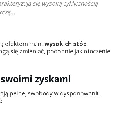
rakteryzują się wysoką cyklicznością
arczą…
są efektem m.in.
wysokich stóp
ogą się zmieniać, podobnie jak otoczenie
i swoimi zyskami
mają pełnej swobody w dysponowaniu
: