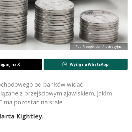
Fot. Freepik.com/Ilustracyjna
ępnij na X
Wyślij na WhatsApp
dochodowego od banków widać
iązane z przejściowym zjawiskiem, jakim
T ma pozostać na stałe
arta Kightley
.