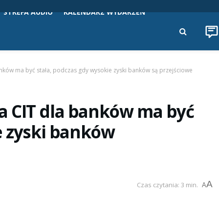
STREFA AUDIO
KALENDARZ WYDARZEŃ
ków ma być stała, podczas gdy wysokie zyski banków są przejściowe
 CIT dla banków ma być
e zyski banków
A
Czas czytania: 3 min.
A