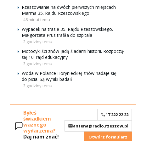
Rzeszowianie na dwóch pierwszych miejscach
Marma 35. Rajdu Rzeszowskiego
48 minut temu
Wypadek na trasie 35. Rajdu Rzeszowskiego.
Małgorzata Prus trafiła do szpitala
2 godziny temu
Motocykliści znów jadą śladami historii. Rozpoczął
się 10. rajd edukacyjny
3 godziny temu
Woda w Polance Horynieckiej znów nadaje się
do picia. Są wyniki badań
3 godziny temu
Byłeś
17 222 22 22
świadkiem
ważnego
antena@radio.rzeszow.pl
wydarzenia?
Daj nam znać!
Otwórz formularz