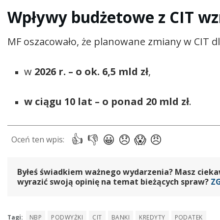
Wpływy budżetowe z CIT wzr
MF oszacowało, że planowane zmiany w CIT d
w
2026 r. – o ok. 6,5 mld zł
,
w ciągu 10 lat – o ponad 20 mld zł
.
Byłeś świadkiem ważnego wydarzenia? Masz ciekawy
wyrazić swoją opinię na temat bieżących spraw?
Z
Tagi:
NBP
PODWYŻKI
CIT
BANKI
KREDYTY
PODATEK