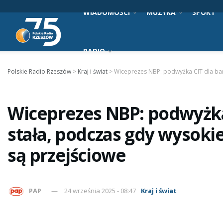
WIADOMOŚCI
MUZYKA
SPORT
RADIO
Polskie Radio Rzeszów
>
Kraj i świat
>
Wiceprezes NBP: podwyżka CIT dla ban
Wiceprezes NBP: podwyżka
stała, podczas gdy wysoki
są przejściowe
PAP
24 września 2025 - 08:47
Kraj i świat