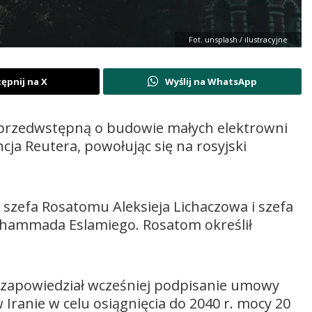
Fot. unsplash / ilustracyjne
ępnij na X
Wyślij na WhatsApp
ę przedwstępną o budowie małych elektrowni
ja Reutera, powołując się na rosyjski
zefa Rosatomu Aleksieja Lichaczowa i szefa
ohammada Eslamiego. Rosatom określił
, zapowiedział wcześniej podpisanie umowy
ranie w celu osiągnięcia do 2040 r. mocy 20