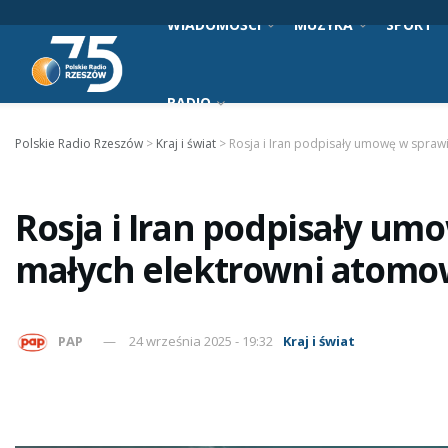
WIADOMOŚCI
MUZYKA
SPORT
RADIO
Polskie Radio Rzeszów
>
Kraj i świat
>
Rosja i Iran podpisały umowę w spra
Rosja i Iran podpisały u
małych elektrowni atom
PAP
24 września 2025 - 19:32
Kraj i świat