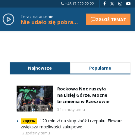
+48 17 222 22 22
Teraz na antenie
ZGŁOŚ TEMAT
Nie udało się pobrać tytułu.
Najnowsze
Popularne
Rockowa Noc ruszyła
na Lisiej Górze. Mocne
brzmienia w Rzeszowie
54 minuty temu
120 mln zł na skup zbóż i rzepaku. Elewarr
ZDJĘCIA
zwiększa możliwości zakupowe
2 godziny temu