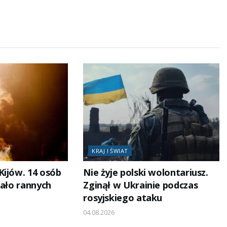
KRAJ I ŚWIAT
Kijów. 14 osób
Nie żyje polski wolontariusz.
tało rannych
Zginął w Ukrainie podczas
rosyjskiego ataku
04.08.2026