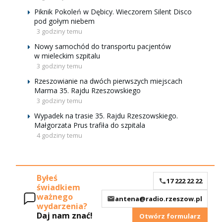
Piknik Pokoleń w Dębicy. Wieczorem Silent Disco
pod gołym niebem
3 godziny temu
Nowy samochód do transportu pacjentów
w mieleckim szpitalu
3 godziny temu
Rzeszowianie na dwóch pierwszych miejscach
Marma 35. Rajdu Rzeszowskiego
3 godziny temu
Wypadek na trasie 35. Rajdu Rzeszowskiego.
Małgorzata Prus trafiła do szpitala
4 godziny temu
Byłeś
17 222 22 22
świadkiem
ważnego
antena@radio.rzeszow.pl
wydarzenia?
Daj nam znać!
Otwórz formularz