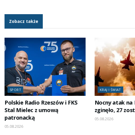
Zobacz także
SPORT
KRAJ I ŚWIAT
Polskie Radio Rzeszów i FKS
Nocny atak na 
Stal Mielec z umową
zginęło, 27 zos
patronacką
05.08.2026
05.08.2026