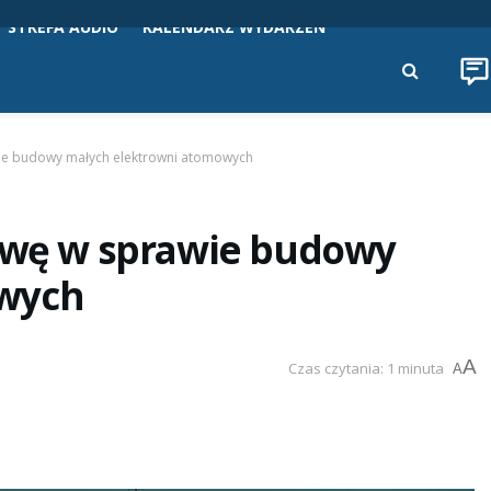
STREFA AUDIO
KALENDARZ WYDARZEŃ
wie budowy małych elektrowni atomowych
mowę w sprawie budowy
owych
A
Czas czytania: 1 minuta
A