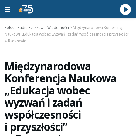
Polskie Radio Rzeszów
>
Wiadomości
>
Międzynarodowa Konferencja
Naukowa „Edukacja wobec wyzwań i zadań współczesności i przyszłości”
w Rzeszowie
Międzynarodowa
Konferencja Naukowa
„Edukacja wobec
wyzwań i zadań
współczesności
i przyszłości”