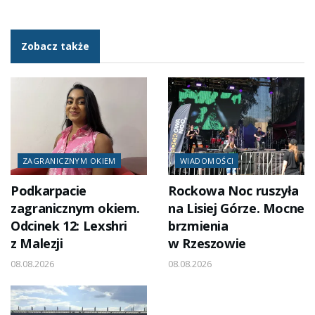
Zobacz także
ZAGRANICZNYM OKIEM
WIADOMOŚCI
Podkarpacie
Rockowa Noc ruszyła
zagranicznym okiem.
na Lisiej Górze. Mocne
Odcinek 12: Lexshri
brzmienia
z Malezji
w Rzeszowie
08.08.2026
08.08.2026