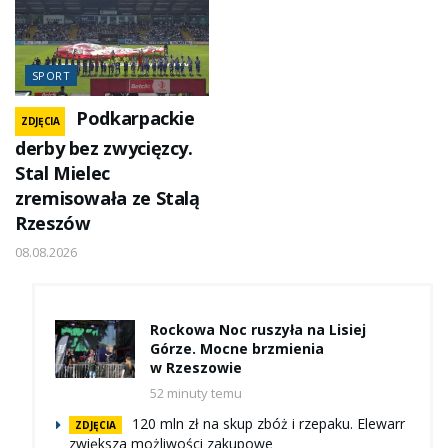
SPORT
Podkarpackie
ZDJĘCIA
derby bez zwycięzcy.
Stal Mielec
zremisowała ze Stalą
Rzeszów
08.08.2026
Rockowa Noc ruszyła na Lisiej
Górze. Mocne brzmienia
w Rzeszowie
52 minuty temu
120 mln zł na skup zbóż i rzepaku. Elewarr
ZDJĘCIA
zwiększa możliwości zakupowe