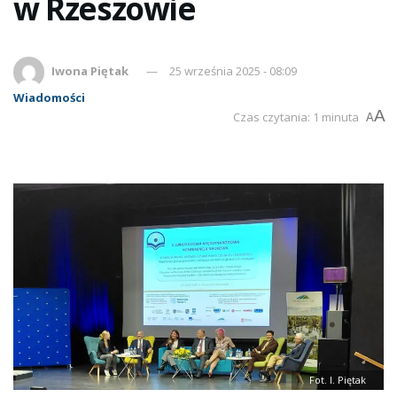
w Rzeszowie
Iwona Piętak
25 września 2025 - 08:09
Wiadomości
A
Czas czytania: 1 minuta
A
Fot. I. Piętak