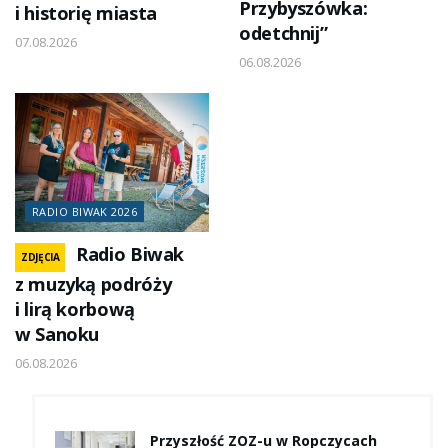
Przybyszówka:
i historię miasta
odetchnij”
07.08.2026
06.08.2026
RADIO BIWAK 2026
Radio Biwak
ZDJĘCIA
z muzyką podróży
i lirą korbową
w Sanoku
06.08.2026
Przyszłość ZOZ-u w Ropczycach