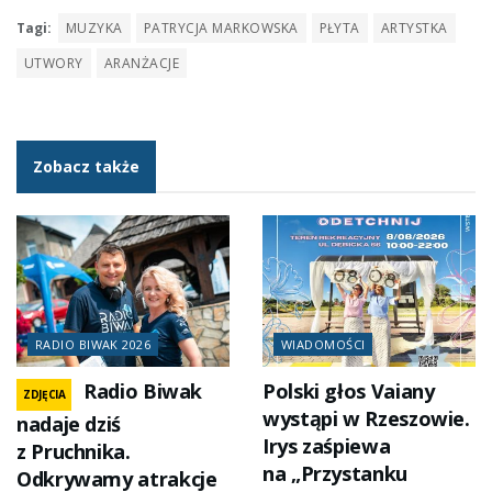
Tagi:
MUZYKA
PATRYCJA MARKOWSKA
PŁYTA
ARTYSTKA
UTWORY
ARANŻACJE
Zobacz także
RADIO BIWAK 2026
WIADOMOŚCI
Radio Biwak
Polski głos Vaiany
ZDJĘCIA
wystąpi w Rzeszowie.
nadaje dziś
Irys zaśpiewa
z Pruchnika.
na „Przystanku
Odkrywamy atrakcje