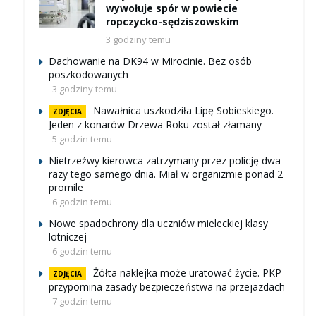
wywołuje spór w powiecie
ropczycko-sędziszowskim
3 godziny temu
Dachowanie na DK94 w Mirocinie. Bez osób
poszkodowanych
3 godziny temu
Nawałnica uszkodziła Lipę Sobieskiego.
ZDJĘCIA
Jeden z konarów Drzewa Roku został złamany
5 godzin temu
Nietrzeźwy kierowca zatrzymany przez policję dwa
razy tego samego dnia. Miał w organizmie ponad 2
promile
6 godzin temu
Nowe spadochrony dla uczniów mieleckiej klasy
lotniczej
6 godzin temu
Żółta naklejka może uratować życie. PKP
ZDJĘCIA
przypomina zasady bezpieczeństwa na przejazdach
7 godzin temu