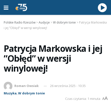
Polskie Radio Rzeszów
>
Audycje
>
W dobrym tonie
>
Patrycja Markowska
i jej ”Obłęd” w wersji winylowej!
Patrycja Markowska i jej
”Obłęd” w wersji
winylowej!
Roman Owsiak
26 września 2025 - 10:35
Muzyka
,
W dobrym tonie
A
Czas czytania: 1 minuta
A