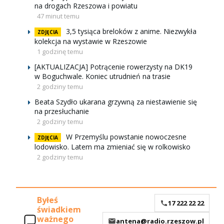
na drogach Rzeszowa i powiatu
47 minut temu
3,5 tysiąca breloków z anime. Niezwykła
ZDJĘCIA
kolekcja na wystawie w Rzeszowie
1 godzinę temu
[AKTUALIZACJA] Potrącenie rowerzysty na DK19
w Boguchwale. Koniec utrudnień na trasie
2 godziny temu
Beata Szydło ukarana grzywną za niestawienie się
na przesłuchanie
2 godziny temu
W Przemyślu powstanie nowoczesne
ZDJĘCIA
lodowisko. Latem ma zmieniać się w rolkowisko
2 godziny temu
Byłeś
17 222 22 22
świadkiem
ważnego
antena@radio.rzeszow.pl