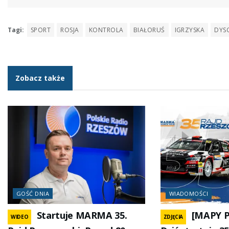
Tagi:
SPORT
ROSJA
KONTROLA
BIAŁORUŚ
IGRZYSKA
DYS
Zobacz także
GOŚĆ DNIA
WIADOMOŚCI
Startuje MARMA 35.
[MAPY 
WIDEO
ZDJĘCIA