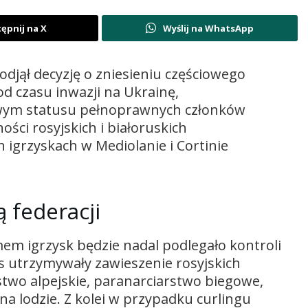
ępnij na X
Wyślij na WhatsApp
odjął decyzję o zniesieniu częściowego
od czasu inwazji na Ukrainę,
wym statusu pełnoprawnych członków
ości rosyjskich i białoruskich
 igrzyskach w Mediolanie i Cortinie
 federacji
em igrzysk będzie nadal podlegało kontroli
s utrzymywały zawieszenie rosyjskich
stwo alpejskie, paranarciarstwo biegowe,
a lodzie. Z kolei w przypadku curlingu