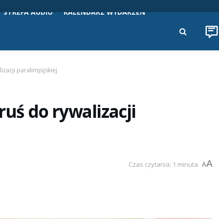
STREFA AUDIO
KALENDARZ WYDARZEŃ
izacji paralimpijskiej
ruś do rywalizacji
A
Czas czytania: 1 minuta
A