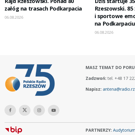
Rajd Rzeszowski. Ponad 80
Dziś startuje 
załóg na trasach Podkarpacia
Rzeszowski. 85
i sportowe emo
06.08.2026
na Podkarpaciu
06.08.2026
MASZ TEMAT DO PORU
Zadzwoń:
tel. +48 17 22
Napisz:
antena@radio.rz
PARTNERZY:
Audytoriu