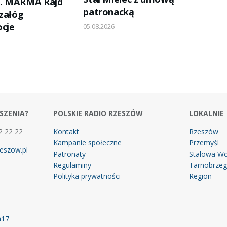
35. MARMA Rajd
patronacką
 załóg
cje
05.08.2026
SZENIA?
POLSKIE RADIO RZESZÓW
LOKALNIE
2 22 22
Kontakt
Rzeszów
Kampanie społeczne
Przemyśl
eszow.pl
Patronaty
Stalowa Wo
Regulaminy
Tarnobrze
Polityka prywatności
Region
m17