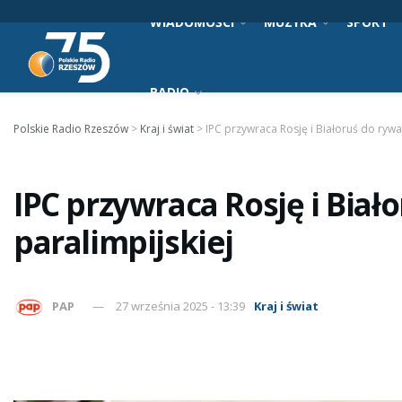
WIADOMOŚCI
MUZYKA
SPORT
RADIO
Polskie Radio Rzeszów
>
Kraj i świat
>
IPC przywraca Rosję i Białoruś do rywal
IPC przywraca Rosję i Biało
paralimpijskiej
PAP
27 września 2025 - 13:39
Kraj i świat