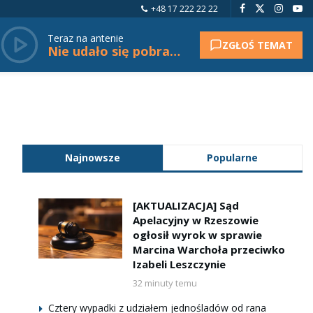
+48 17 222 22 22
Teraz na antenie
ZGŁOŚ TEMAT
Nie udało się pobrać tytułu.
Najnowsze
Popularne
[AKTUALIZACJA] Sąd
Apelacyjny w Rzeszowie
ogłosił wyrok w sprawie
Marcina Warchoła przeciwko
Izabeli Leszczynie
32 minuty temu
Cztery wypadki z udziałem jednośladów od rana