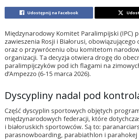
Udostępnij na Facebook
Udost
Międzynarodowy Komitet Paralimpijski (IPC) p
zawieszenia Rosji i Białorusi, obowiązującego 
oraz o przywróceniu obu komitetom narodo
organizacji. Ta decyzja otwiera drogę do obecn
paralimpijczyków pod ich flagami na zimowych
d’Ampezzo (6-15 marca 2026).
Dyscypliny nadal pod kontrolą
Część dyscyplin sportowych objętych program
międzynarodowych federacji, które dotychcza
i białoruskich sportowców. Są to: paranarciar
parasnowboarding, parabiathlon i parahokej n