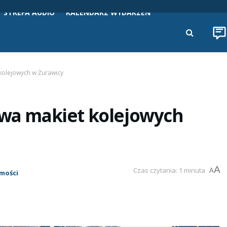
STREFA AUDIO
KALENDARZ WYDARZEŃ
 kolejowych w Żurawicy
awa makiet kolejowych
A
Czas czytania: 1 minuta
A
mości