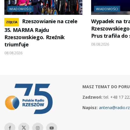
WIADOMOŚCI
WIADOMOŚCI
Rzeszowianie na czele
Wypadek na tra
ZDJĘCIA
Rzeszowskiego
35. MARMA Rajdu
Prus trafiła do 
Rzeszowskiego. Rzeźnik
triumfuje
08.08.2026
08.08.2026
MASZ TEMAT DO PORU
Zadzwoń:
tel. +48 17 22
Napisz:
antena@radio.rz