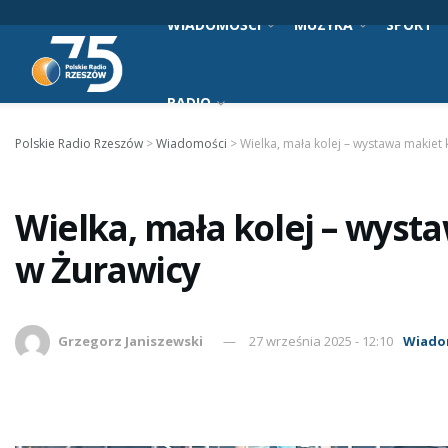
WIADOMOŚCI
MUZYKA
SPORT
RADIO
Polskie Radio Rzeszów
>
Wiadomości
>
Wielka, mała kolej – wystawa makiet
Wielka, mała kolej – wyst
w Żurawicy
Grzegorz Janiszewski
27 września 2025 - 12:10
Wiado