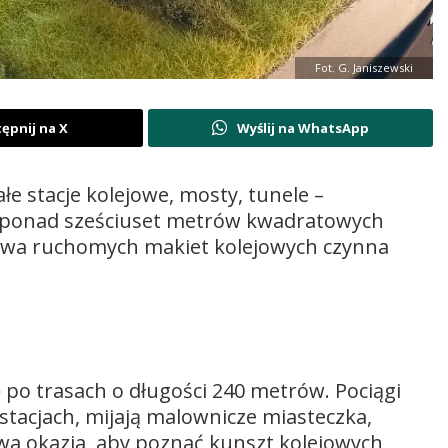
Fot. G. Janiszewski
ępnij na X
Wyślij na WhatsApp
ałe stacje kolejowe, mosty, tunele –
 ponad sześciuset metrów kwadratowych
tawa ruchomych makiet kolejowych czynna
ę po trasach o długości 240 metrów. Pociągi
 stacjach, mijają malownicze miasteczka,
owa okazja, aby poznać kunszt kolejowych