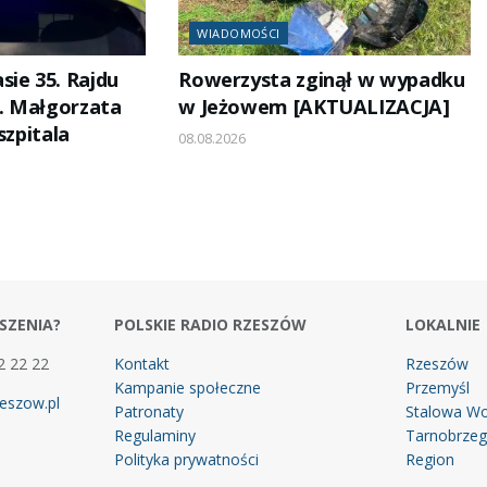
WIADOMOŚCI
sie 35. Rajdu
Rowerzysta zginął w wypadku
. Małgorzata
w Jeżowem [AKTUALIZACJA]
szpitala
08.08.2026
SZENIA?
POLSKIE RADIO RZESZÓW
LOKALNIE
2 22 22
Kontakt
Rzeszów
Kampanie społeczne
Przemyśl
eszow.pl
Patronaty
Stalowa Wo
Regulaminy
Tarnobrze
Polityka prywatności
Region