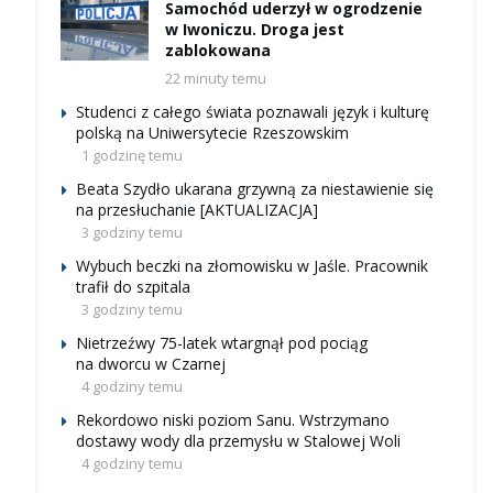
Samochód uderzył w ogrodzenie
w Iwoniczu. Droga jest
zablokowana
22 minuty temu
Studenci z całego świata poznawali język i kulturę
polską na Uniwersytecie Rzeszowskim
1 godzinę temu
Beata Szydło ukarana grzywną za niestawienie się
na przesłuchanie [AKTUALIZACJA]
3 godziny temu
Wybuch beczki na złomowisku w Jaśle. Pracownik
trafił do szpitala
3 godziny temu
Nietrzeźwy 75-latek wtargnął pod pociąg
na dworcu w Czarnej
4 godziny temu
Rekordowo niski poziom Sanu. Wstrzymano
dostawy wody dla przemysłu w Stalowej Woli
4 godziny temu