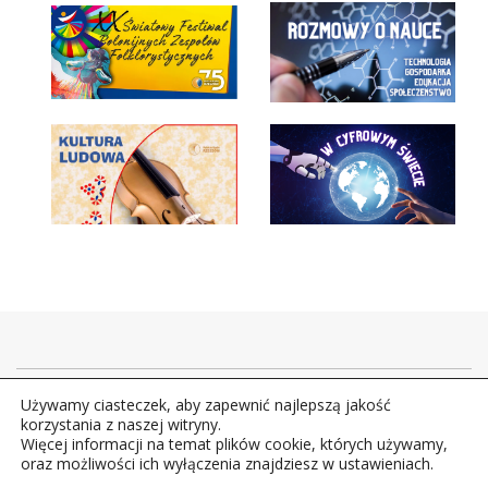
Używamy ciasteczek, aby zapewnić najlepszą jakość
Copyright © 2026Polskie Radio Rzeszów S.A. w likwidacj.
korzystania z naszej witryny.
Wszelkie prawa zastrzeżone.
Więcej informacji na temat plików cookie, których używamy,
oraz możliwości ich wyłączenia znajdziesz w ustawieniach.