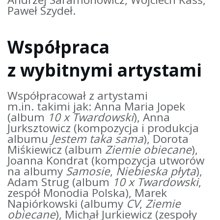
Paweł Szydeł.
Współpraca
z wybitnymi artystami
Współpracował z artystami
m.in. takimi jak: Anna Maria Jopek
(album
10 x Twardowski
), Anna
Jurksztowicz (kompozycja i produkcja
albumu
Jestem taka sama
), Dorota
Miśkiewicz (album
Ziemie obiecane
),
Joanna Kondrat (kompozycja utworów
na albumy
Samosie
,
Niebieska płyta
),
Adam Strug (album
10 x Twardowski
,
zespół Monodia Polska), Marek
Napiórkowski (albumy
CV
,
Ziemie
obiecane
), Michał Jurkiewicz (zespoły