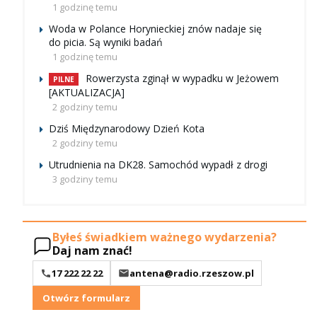
1 godzinę temu
Woda w Polance Horynieckiej znów nadaje się
do picia. Są wyniki badań
1 godzinę temu
Rowerzysta zginął w wypadku w Jeżowem
PILNE
[AKTUALIZACJA]
2 godziny temu
Dziś Międzynarodowy Dzień Kota
2 godziny temu
Utrudnienia na DK28. Samochód wypadł z drogi
3 godziny temu
Byłeś świadkiem ważnego wydarzenia?
Daj nam znać!
17 222 22 22
antena@radio.rzeszow.pl
Otwórz formularz