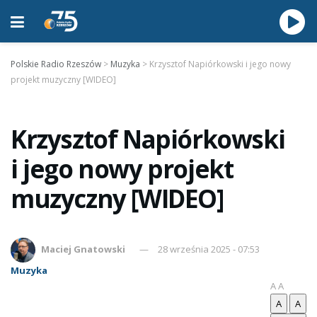
Polskie Radio Rzeszów
>
Muzyka
>
Krzysztof Napiórkowski i jego nowy
projekt muzyczny [WIDEO]
Krzysztof Napiórkowski
i jego nowy projekt
muzyczny [WIDEO]
Maciej Gnatowski
28 września 2025 - 07:53
Muzyka
A
A
A
A