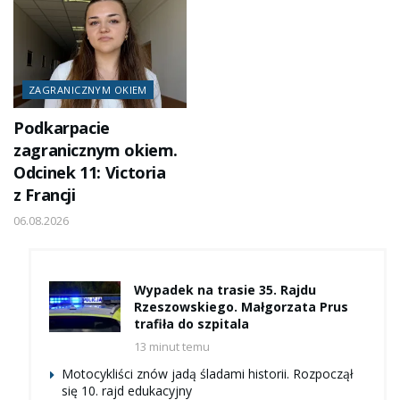
ZAGRANICZNYM OKIEM
Podkarpacie
zagranicznym okiem.
Odcinek 11: Victoria
z Francji
06.08.2026
Wypadek na trasie 35. Rajdu
Rzeszowskiego. Małgorzata Prus
trafiła do szpitala
13 minut temu
Motocykliści znów jadą śladami historii. Rozpoczął
się 10. rajd edukacyjny