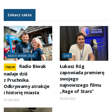
Zobacz także
RADIO BIWAK 2026
LIVE
Radio Biwak
Łukasz Róg
ZDJĘCIA
zapowiada premierę
nadaje dziś
swojego
z Pruchnika.
najnowszego filmu
Odkrywamy atrakcje
„Rage of Stars”
i historię miasta
06.08.2026
07.08.2026