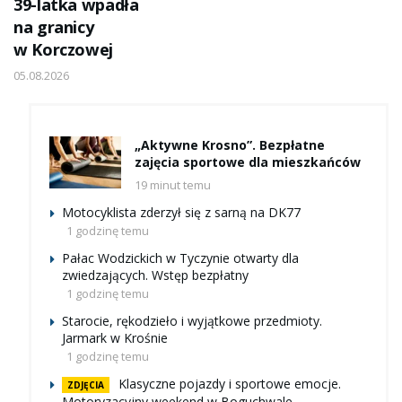
39-latka wpadła
na granicy
w Korczowej
05.08.2026
„Aktywne Krosno”. Bezpłatne
zajęcia sportowe dla mieszkańców
19 minut temu
Motocyklista zderzył się z sarną na DK77
1 godzinę temu
Pałac Wodzickich w Tyczynie otwarty dla
zwiedzających. Wstęp bezpłatny
1 godzinę temu
Starocie, rękodzieło i wyjątkowe przedmioty.
Jarmark w Krośnie
1 godzinę temu
Klasyczne pojazdy i sportowe emocje.
ZDJĘCIA
Motoryzacyjny weekend w Boguchwale