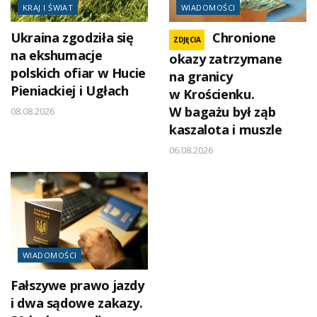
KRAJ I ŚWIAT
WIADOMOŚCI
Ukraina zgodziła się
Chronione
ZDJĘCIA
na ekshumacje
okazy zatrzymane
polskich ofiar w Hucie
na granicy
Pieniackiej i Ugłach
w Krościenku.
W bagażu był ząb
08.08.2026
kaszalota i muszle
06.08.2026
WIADOMOŚCI
Fałszywe prawo jazdy
i dwa sądowe zakazy.