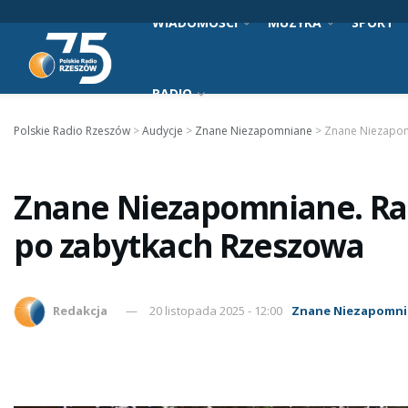
WIADOMOŚCI
MUZYKA
SPORT
RADIO
Polskie Radio Rzeszów
>
Audycje
>
Znane Niezapomniane
>
Znane Niezapom
Znane Niezapomniane. R
po zabytkach Rzeszowa
Redakcja
20 listopada 2025 - 12:00
Znane Niezapomn