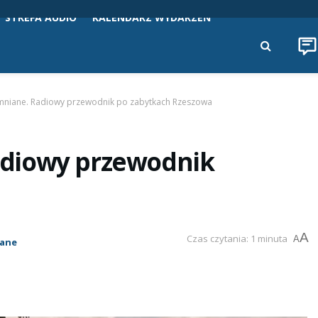
STREFA AUDIO
KALENDARZ WYDARZEŃ
niane. Radiowy przewodnik po zabytkach Rzeszowa
adiowy przewodnik
A
Czas czytania: 1 minuta
A
iane