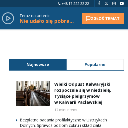
+48 17 222 22 22
Teraz na antenie
ZGŁOŚ TEMAT
Nie udało się pobrać tytułu.
Najnowsze
Popularne
Wielki Odpust Kalwaryjski
rozpocznie się w niedzielę.
Tysiące pielgrzymów
w Kalwarii Pacławskiej
17 minut temu
Bezpłatne badania profilaktyczne w Ustrzykach
Dolnych. Sprawdź poziom cukru i skład ciała