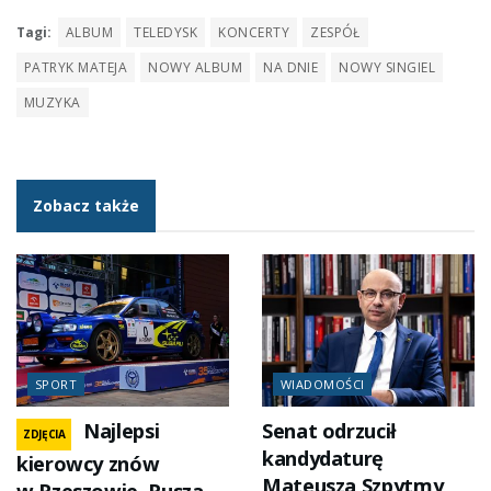
Tagi:
ALBUM
TELEDYSK
KONCERTY
ZESPÓŁ
PATRYK MATEJA
NOWY ALBUM
NA DNIE
NOWY SINGIEL
MUZYKA
Zobacz także
SPORT
WIADOMOŚCI
Najlepsi
Senat odrzucił
ZDJĘCIA
kandydaturę
kierowcy znów
Mateusza Szpytmy
w Rzeszowie. Rusza