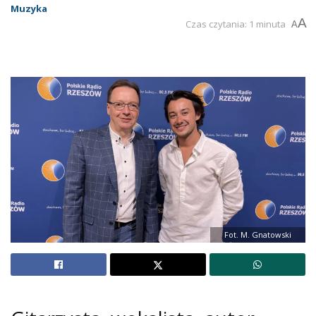
Muzyka
A
Czas czytania: 1 minuta
A
Fot. M. Gnatowski