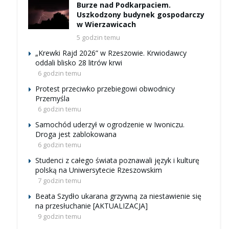
Burze nad Podkarpaciem.
Uszkodzony budynek gospodarczy
w Wierzawicach
5 godzin temu
„Krewki Rajd 2026” w Rzeszowie. Krwiodawcy
oddali blisko 28 litrów krwi
6 godzin temu
Protest przeciwko przebiegowi obwodnicy
Przemyśla
6 godzin temu
Samochód uderzył w ogrodzenie w Iwoniczu.
Droga jest zablokowana
6 godzin temu
Studenci z całego świata poznawali język i kulturę
polską na Uniwersytecie Rzeszowskim
7 godzin temu
Beata Szydło ukarana grzywną za niestawienie się
na przesłuchanie [AKTUALIZACJA]
9 godzin temu