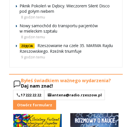
Piknik Pokoleń w Dębicy. Wieczorem Silent Disco
pod gołym niebem
8 godzin temu
Nowy samochód do transportu pacjentów
w mieleckim szpitalu
8 godzin temu
Rzeszowianie na czele 35. MARMA Rajdu
ZDJĘCIA
Rzeszowskiego. Rzeźnik triumfuje
9 godzin temu
Byłeś świadkiem ważnego wydarzenia?
Daj nam znać!
17 222 22 22
antena@radio.rzeszow.pl
Otwórz formularz