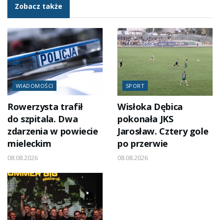
Zobacz także
WIADOMOŚCI
SPORT
Rowerzysta trafił
Wisłoka Dębica
do szpitala. Dwa
pokonała JKS
zdarzenia w powiecie
Jarosław. Cztery gole
mieleckim
po przerwie
08.08.2026
08.08.2026