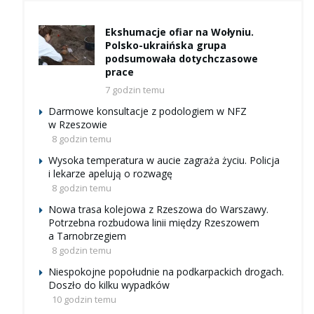
Ekshumacje ofiar na Wołyniu.
Polsko-ukraińska grupa
podsumowała dotychczasowe
prace
7 godzin temu
Darmowe konsultacje z podologiem w NFZ
w Rzeszowie
8 godzin temu
Wysoka temperatura w aucie zagraża życiu. Policja
i lekarze apelują o rozwagę
8 godzin temu
Nowa trasa kolejowa z Rzeszowa do Warszawy.
Potrzebna rozbudowa linii między Rzeszowem
a Tarnobrzegiem
8 godzin temu
Niespokojne popołudnie na podkarpackich drogach.
Doszło do kilku wypadków
10 godzin temu