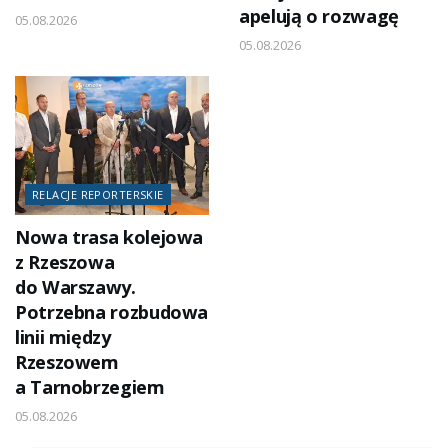
apelują o rozwagę
05.08.2026
05.08.2026
RELACJE REPORTERSKIE
Nowa trasa kolejowa
z Rzeszowa
do Warszawy.
Potrzebna rozbudowa
linii między
Rzeszowem
a Tarnobrzegiem
05.08.2026