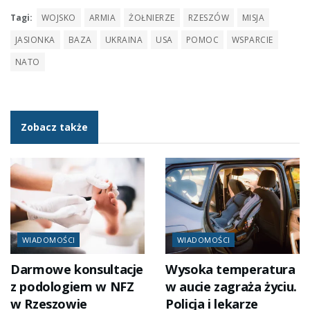
Tagi:
WOJSKO
ARMIA
ŻOŁNIERZE
RZESZÓW
MISJA
JASIONKA
BAZA
UKRAINA
USA
POMOC
WSPARCIE
NATO
Zobacz także
WIADOMOŚCI
WIADOMOŚCI
Darmowe konsultacje
Wysoka temperatura
z podologiem w NFZ
w aucie zagraża życiu.
w Rzeszowie
Policja i lekarze