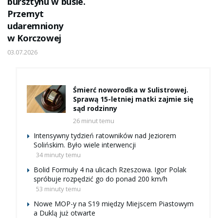
bursztynu w busie.
Przemyt
udaremniony
w Korczowej
03.07.2026
Śmierć noworodka w Sulistrowej.
Sprawą 15-letniej matki zajmie się
sąd rodzinny
26 minut temu
Intensywny tydzień ratowników nad Jeziorem
Solińskim. Było wiele interwencji
34 minuty temu
Bolid Formuły 4 na ulicach Rzeszowa. Igor Polak
spróbuje rozpędzić go do ponad 200 km/h
53 minuty temu
Nowe MOP-y na S19 między Miejscem Piastowym
a Duklą już otwarte