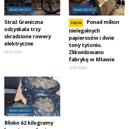
WIADOMOŚCI
WIADOMOŚCI
Straż Graniczna
Ponad milion
ZDJĘCIA
odzyskała trzy
nielegalnych
skradzione rowery
papierosów i dwie
elektryczne
tony tytoniu.
Zlikwidowano
20.07.2026
fabrykę w Mławie
10.07.2026
WIADOMOŚCI
Blisko 62 kilogramy