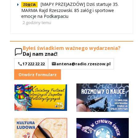
[MAPY PRZEJAZDÓW] Dziś startuje 35.
ZDJĘCIA
MARMA Rajd Rzeszowski. 85 załóg i sportowe
emocje na Podkarpaciu
2 godziny temu
Byłeś świadkiem ważnego wydarzenia?
Daj nam znać!
17 222 22 22
antena@radio.rzeszow.pl
Otwórz formularz