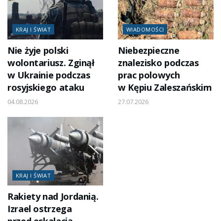
KRAJ I ŚWIAT
WIADOMOŚCI
Nie żyje polski
Niebezpieczne
wolontariusz. Zginął
znalezisko podczas
w Ukrainie podczas
prac polowych
rosyjskiego ataku
w Kępiu Zaleszańskim
04.08.2026
27.07.2026
KRAJ I ŚWIAT
Rakiety nad Jordanią.
Izrael ostrzega