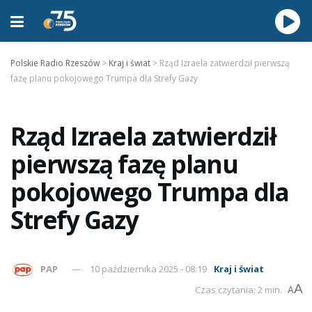
Polskie Radio Rzeszów
>
Kraj i świat
>
Rząd Izraela zatwierdził pierwszą
fazę planu pokojowego Trumpa dla Strefy Gazy
Rząd Izraela zatwierdził
pierwszą fazę planu
pokojowego Trumpa dla
Strefy Gazy
PAP
10 października 2025 - 08:19
Kraj i świat
A
Czas czytania: 2 min.
A