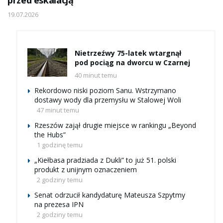
przed eskalacją
19.07.2026
Nietrzeźwy 75-latek wtargnął
pod pociąg na dworcu w Czarnej
40 minut temu
Rekordowo niski poziom Sanu. Wstrzymano
dostawy wody dla przemysłu w Stalowej Woli
47 minut temu
Rzeszów zajął drugie miejsce w rankingu „Beyond
the Hubs”
1 godzinę temu
„Kiełbasa pradziada z Dukli” to już 51. polski
produkt z unijnym oznaczeniem
2 godziny temu
Senat odrzucił kandydaturę Mateusza Szpytmy
na prezesa IPN
2 godziny temu