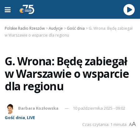
Polskie Radio Rzeszów
>
Audycje
>
Gość dnia
>
G. Wrona: Będę zabiegał
w Warszawie o wsparcie dla regionu
G. Wrona: Będę zabiegał
w Warszawie o wsparcie
dla regionu
Barbara Kozłowska
10 października 2025 - 09:02
Gość dnia
,
LIVE
A
Czas czytania: 1 minuta
A