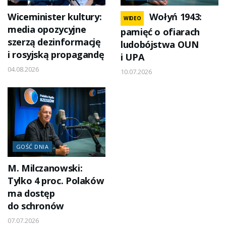
Wiceminister kultury:
Wołyń 1943:
WIDEO
media opozycyjne
pamięć o ofiarach
szerzą dezinformację
ludobójstwa OUN
i rosyjską propagandę
i UPA
04.08.2026
10.07.2026
GOŚĆ DNIA
M. Milczanowski:
Tylko 4 proc. Polaków
ma dostęp
do schronów
07.07.2026