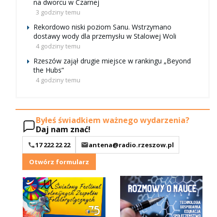
na dworcu w Czarnej
3 godziny temu
Rekordowo niski poziom Sanu. Wstrzymano
dostawy wody dla przemysłu w Stalowej Woli
4 godziny temu
Rzeszów zajął drugie miejsce w rankingu „Beyond
the Hubs”
4 godziny temu
Byłeś świadkiem ważnego wydarzenia?
Daj nam znać!
17 222 22 22
antena@radio.rzeszow.pl
Otwórz formularz