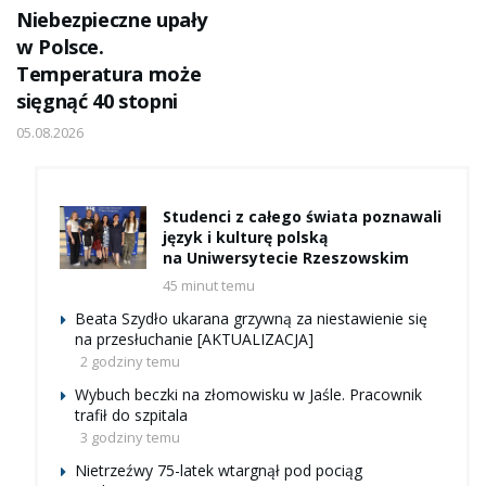
Niebezpieczne upały
w Polsce.
Temperatura może
sięgnąć 40 stopni
05.08.2026
Studenci z całego świata poznawali
język i kulturę polską
na Uniwersytecie Rzeszowskim
45 minut temu
Beata Szydło ukarana grzywną za niestawienie się
na przesłuchanie [AKTUALIZACJA]
2 godziny temu
Wybuch beczki na złomowisku w Jaśle. Pracownik
trafił do szpitala
3 godziny temu
Nietrzeźwy 75-latek wtargnął pod pociąg