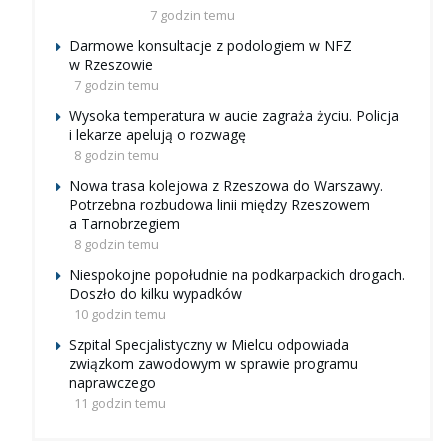
7 godzin temu
Darmowe konsultacje z podologiem w NFZ
w Rzeszowie
7 godzin temu
Wysoka temperatura w aucie zagraża życiu. Policja
i lekarze apelują o rozwagę
8 godzin temu
Nowa trasa kolejowa z Rzeszowa do Warszawy.
Potrzebna rozbudowa linii między Rzeszowem
a Tarnobrzegiem
8 godzin temu
Niespokojne popołudnie na podkarpackich drogach.
Doszło do kilku wypadków
10 godzin temu
Szpital Specjalistyczny w Mielcu odpowiada
związkom zawodowym w sprawie programu
naprawczego
11 godzin temu