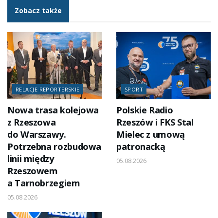
Zobacz także
RELACJE REPORTERSKIE
SPORT
Nowa trasa kolejowa
Polskie Radio
z Rzeszowa
Rzeszów i FKS Stal
do Warszawy.
Mielec z umową
Potrzebna rozbudowa
patronacką
linii między
05.08.2026
Rzeszowem
a Tarnobrzegiem
05.08.2026