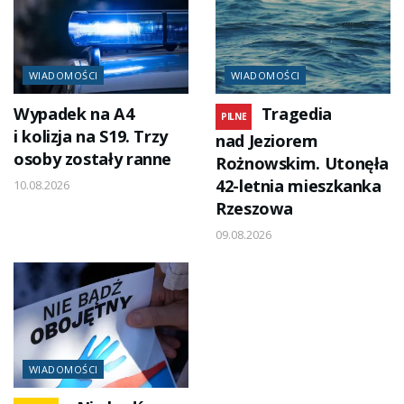
WIADOMOŚCI
WIADOMOŚCI
Wypadek na A4
Tragedia
PILNE
i kolizja na S19. Trzy
nad Jeziorem
osoby zostały ranne
Rożnowskim. Utonęła
42-letnia mieszkanka
10.08.2026
Rzeszowa
09.08.2026
WIADOMOŚCI