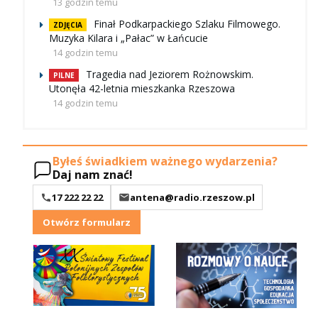
13 godzin temu
Finał Podkarpackiego Szlaku Filmowego.
ZDJĘCIA
Muzyka Kilara i „Pałac” w Łańcucie
14 godzin temu
Tragedia nad Jeziorem Rożnowskim.
PILNE
Utonęła 42-letnia mieszkanka Rzeszowa
14 godzin temu
Byłeś świadkiem ważnego wydarzenia?
Daj nam znać!
17 222 22 22
antena@radio.rzeszow.pl
Otwórz formularz