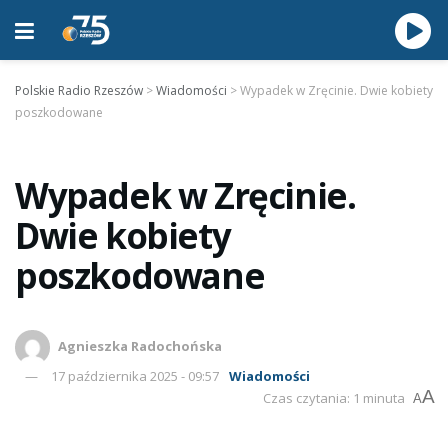
Polskie Radio Rzeszów
>
Wiadomości
>
Wypadek w Zręcinie. Dwie kobiety
poszkodowane
Wypadek w Zręcinie.
Dwie kobiety
poszkodowane
Agnieszka Radochońska
17 października 2025 - 09:57
Wiadomości
A
Czas czytania: 1 minuta
A