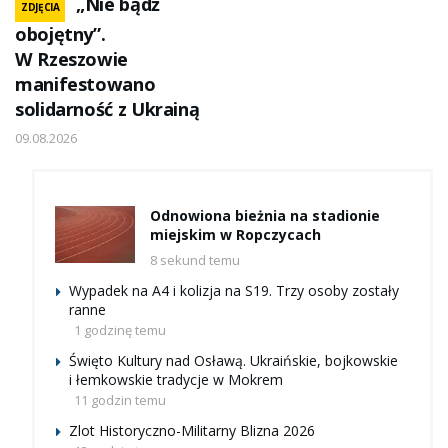
„Nie bądź
ZDJĘCIA
obojętny”.
W Rzeszowie
manifestowano
solidarność z Ukrainą
09.08.2026
Odnowiona bieżnia na stadionie
miejskim w Ropczycach
8 sekund temu
Wypadek na A4 i kolizja na S19. Trzy osoby zostały
ranne
1 godzinę temu
Święto Kultury nad Osławą. Ukraińskie, bojkowskie
i łemkowskie tradycje w Mokrem
11 godzin temu
Zlot Historyczno-Militarny Blizna 2026