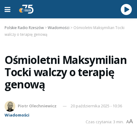
Polskie Radio Rzeszów
>
Wiadomości
>
Ośmioletni Maksymilian Tocki
walczy o terapię genową
Ośmioletni Maksymilian
Tocki walczy o terapię
genową
Piotr Olechniewicz
20 października 2025 - 10:36
Wiadomości
A
Czas czytania: 3 min.
A