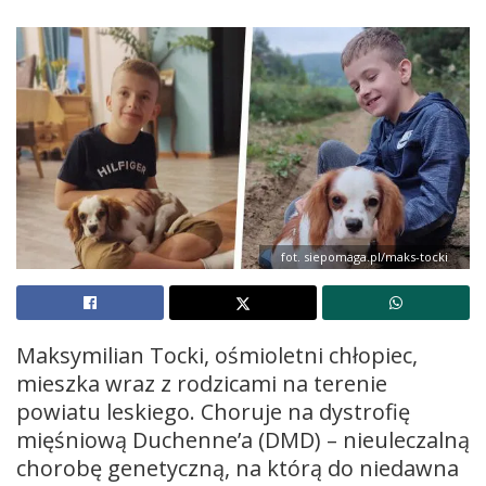
fot. siepomaga.pl/maks-tocki
Maksymilian Tocki, ośmioletni chłopiec,
mieszka wraz z rodzicami na terenie
powiatu leskiego. Choruje na dystrofię
mięśniową Duchenne’a (DMD) – nieuleczalną
chorobę genetyczną, na którą do niedawna