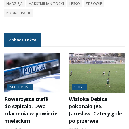
NADZIEJA
MAKSYMILIAN TOCKI
LESKO
ZDROWIE
PODKARPACIE
Zobacz także
WIADOMOŚCI
SPORT
Rowerzysta trafił
Wisłoka Dębica
do szpitala. Dwa
pokonała JKS
zdarzenia w powiecie
Jarosław. Cztery gole
mieleckim
po przerwie
08.08.2026
08.08.2026