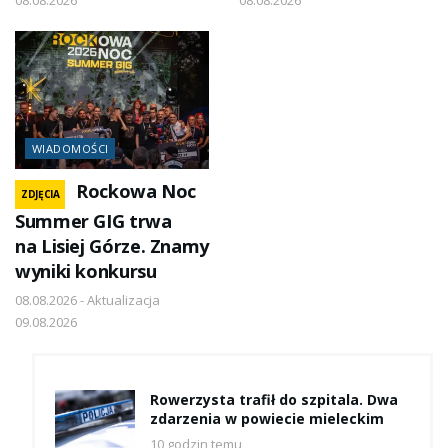
WIADOMOŚCI
Rockowa Noc
ZDJĘCIA
Summer GIG trwa
na Lisiej Górze. Znamy
wyniki konkursu
08.08.2026 - Aktualizacja
09.08.2026
Rowerzysta trafił do szpitala. Dwa
zdarzenia w powiecie mieleckim
10 godzin temu