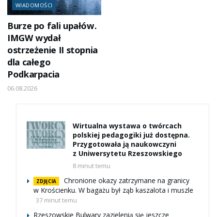
WIADOMOŚCI
Burze po fali upałów.
IMGW wydał
ostrzeżenie II stopnia
dla całego
Podkarpacia
06.08.2026
Wirtualna wystawa o twórcach
polskiej pedagogiki już dostępna.
Przygotowała ją naukowczyni
z Uniwersytetu Rzeszowskiego
8 minut temu
Chronione okazy zatrzymane na granicy
ZDJĘCIA
w Krościenku. W bagażu był ząb kaszalota i muszle
37 minut temu
Rzeszowskie Bulwary zazielenią się jeszcze