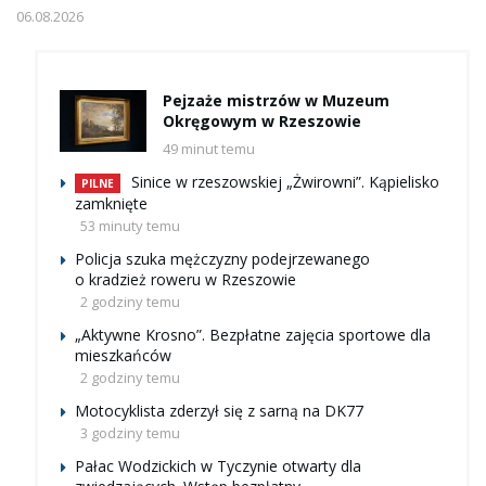
06.08.2026
Pejzaże mistrzów w Muzeum
Okręgowym w Rzeszowie
49 minut temu
Sinice w rzeszowskiej „Żwirowni”. Kąpielisko
PILNE
zamknięte
53 minuty temu
Policja szuka mężczyzny podejrzewanego
o kradzież roweru w Rzeszowie
2 godziny temu
„Aktywne Krosno”. Bezpłatne zajęcia sportowe dla
mieszkańców
2 godziny temu
Motocyklista zderzył się z sarną na DK77
3 godziny temu
Pałac Wodzickich w Tyczynie otwarty dla