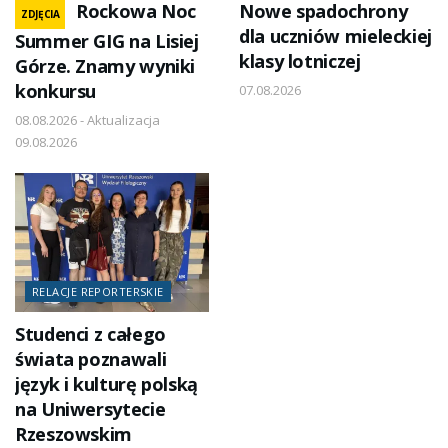
Rockowa Noc
Nowe spadochrony
ZDJĘCIA
dla uczniów mieleckiej
Summer GIG na Lisiej
klasy lotniczej
Górze. Znamy wyniki
konkursu
07.08.2026
08.08.2026 - Aktualizacja
09.08.2026
RELACJE REPORTERSKIE
Studenci z całego
świata poznawali
język i kulturę polską
na Uniwersytecie
Rzeszowskim