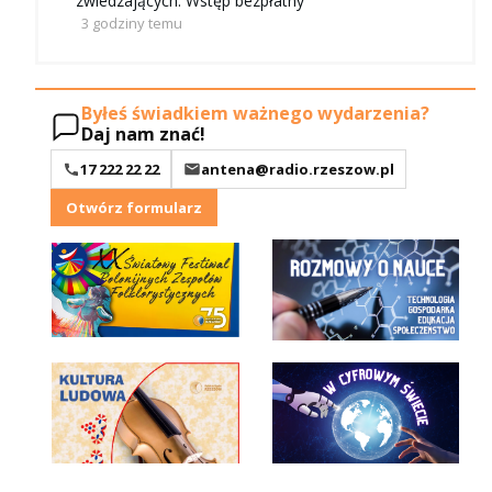
zwiedzających. Wstęp bezpłatny
3 godziny temu
Byłeś świadkiem ważnego wydarzenia?
Daj nam znać!
17 222 22 22
antena@radio.rzeszow.pl
Otwórz formularz