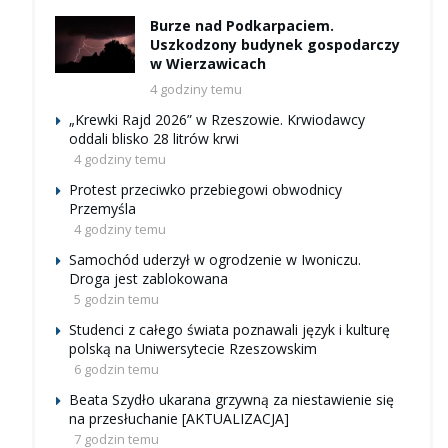
Burze nad Podkarpaciem.
Uszkodzony budynek gospodarczy
w Wierzawicach
4 godziny temu
„Krewki Rajd 2026” w Rzeszowie. Krwiodawcy
oddali blisko 28 litrów krwi
4 godziny temu
Protest przeciwko przebiegowi obwodnicy
Przemyśla
4 godziny temu
Samochód uderzył w ogrodzenie w Iwoniczu.
Droga jest zablokowana
5 godzin temu
Studenci z całego świata poznawali język i kulturę
polską na Uniwersytecie Rzeszowskim
6 godzin temu
Beata Szydło ukarana grzywną za niestawienie się
na przesłuchanie [AKTUALIZACJA]
7 godzin temu