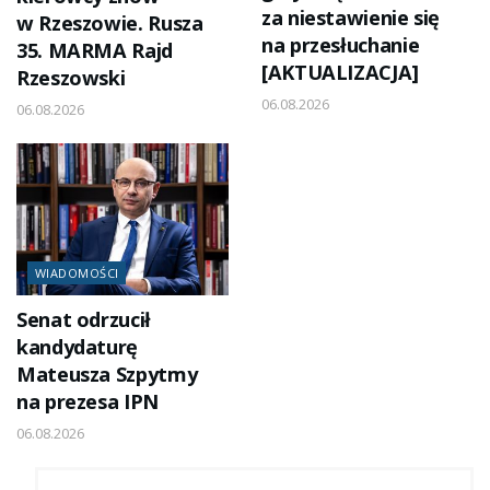
za niestawienie się
w Rzeszowie. Rusza
na przesłuchanie
35. MARMA Rajd
[AKTUALIZACJA]
Rzeszowski
06.08.2026
06.08.2026
WIADOMOŚCI
Senat odrzucił
kandydaturę
Mateusza Szpytmy
na prezesa IPN
06.08.2026