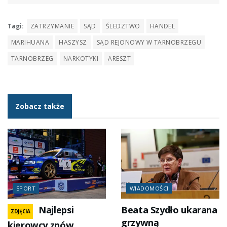
Tagi:
ZATRZYMANIE
SĄD
ŚLEDZTWO
HANDEL
MARIHUANA
HASZYSZ
SĄD REJONOWY W TARNOBRZEGU
TARNOBRZEG
NARKOTYKI
ARESZT
Zobacz także
SPORT
WIADOMOŚCI
Najlepsi
Beata Szydło ukarana
ZDJĘCIA
grzywną
kierowcy znów