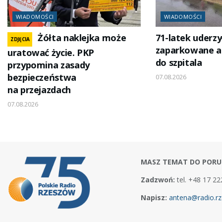
WIADOMOŚCI
WIADOMOŚCI
Żółta naklejka może
71-latek uderzy
ZDJĘCIA
zaparkowane au
uratować życie. PKP
do szpitala
przypomina zasady
bezpieczeństwa
07.08.2026
na przejazdach
07.08.2026
MASZ TEMAT DO PORU
Zadzwoń:
tel. +48 17 22
Napisz:
antena@radio.rz