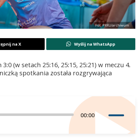
Fot. PRRz/archiwum
ępnij na X
Wyślij na WhatsApp
0 (w setach 25:16, 25:15, 25:21) w meczu 4.
dniczką spotkania została rozgrywająca
Używaj
00:00
strzałek
do
góry