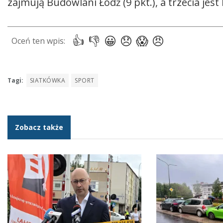
zajmują Budowlani Łódź (9 pkt.), a trzecia jes
Tagi:
SIATKÓWKA
SPORT
Zobacz także