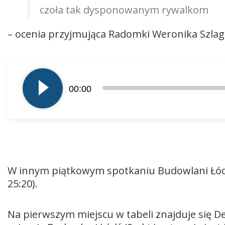
czoła tak dysponowanym rywalkom
– ocenia przyjmująca Radomki Weronika Szla
Odtwarzacz
plików
00:00
dźwiękowych
W innym piątkowym spotkaniu Budowlani Łódź w
25:20).
Na pierwszym miejscu w tabeli znajduje się De