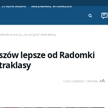
STREFA AUDIO
KALENDARZ WYDARZEŃ
adomki w meczu „na szczycie” ekstraklasy
eszów lepsze od Radomki
traklasy
A
Czas czytania: 1 minuta
A