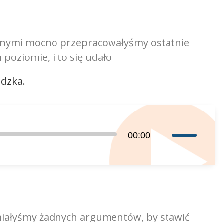
oraz
do
dołu
lanymi mocno przepracowałyśmy ostatnie
aby
poziomie, i to się udało
zwiększyć
lub
adzka.
zmniejszyć
głośność.
Używaj
00:00
strzałek
do
góry
oraz
do
dołu
miałyśmy żadnych argumentów, by stawić
aby