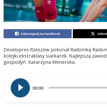
Udostępnij na Facebook
Udost
Developres Rzeszów pokonał Radomkę Radom 3:
kolejki ekstraklasy siatkarek. Najlepszą zawo
gospodyń Katarzyna Wenerska.
Odtwarzacz
plików
00:00
dźwiękowych