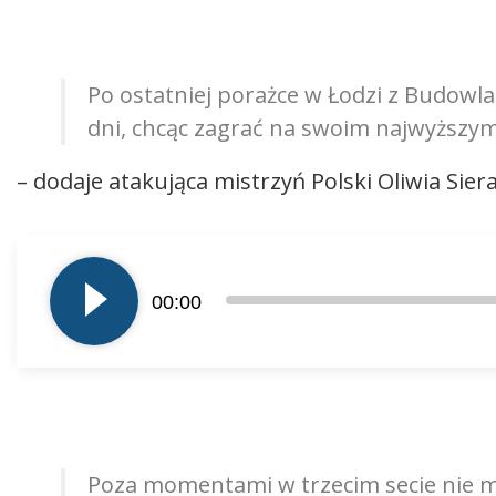
Po ostatniej porażce w Łodzi z Budow
dni, chcąc zagrać na swoim najwyższym 
– dodaje atakująca mistrzyń Polski Oliwia Sier
Odtwarzacz
plików
00:00
dźwiękowych
Poza momentami w trzecim secie nie 