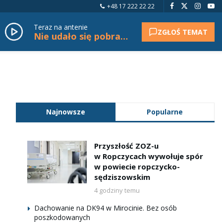
+48 17 222 22 22
Teraz na antenie
ZGŁOŚ TEMAT
Nie udało się pobrać tytułu.
Najnowsze
Popularne
Przyszłość ZOZ-u
w Ropczycach wywołuje spór
w powiecie ropczycko-
sędziszowskim
4 godziny temu
Dachowanie na DK94 w Mirocinie. Bez osób
poszkodowanych