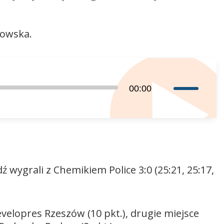
zwiększyć
lub
gowska.
zmniejszyć
głośność.
Używaj
00:00
strzałek
do
góry
oraz
do
dołu
ygrali z Chemikiem Police 3:0 (25:21, 25:17,
aby
zwiększyć
lub
velopres Rzeszów (10 pkt.), drugie miejsce
zmniejszyć