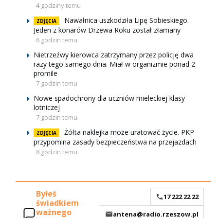
4 godziny temu
Nawałnica uszkodziła Lipę Sobieskiego.
ZDJĘCIA
Jeden z konarów Drzewa Roku został złamany
6 godzin temu
Nietrzeźwy kierowca zatrzymany przez policję dwa
razy tego samego dnia. Miał w organizmie ponad 2
promile
7 godzin temu
Nowe spadochrony dla uczniów mieleckiej klasy
lotniczej
7 godzin temu
Żółta naklejka może uratować życie. PKP
ZDJĘCIA
przypomina zasady bezpieczeństwa na przejazdach
8 godzin temu
Byłeś
17 222 22 22
świadkiem
ważnego
antena@radio.rzeszow.pl