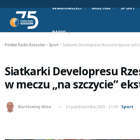
WIADOMOŚCI
MUZYKA
SPORT
RADIO
Polskie Radio Rzeszów
>
Sport
>
Siatkarki Developresu Rzeszów lepsze od R
Siatkarki Developresu Rz
w meczu „na szczycie” eks
Bartłomiej Wisz
31 października 2025 - 21:30
Sport