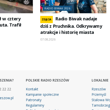
RADIO BIWAK 2026
ł w cztery
Radio Biwak nadaje
ZDJĘCIA
ta. Trafił
dziś z Pruchnika. Odkrywamy
atrakcje i historię miasta
07.08.2026
SZENIA?
POLSKIE RADIO RZESZÓW
LOKALNIE
2 22 22
Kontakt
Rzeszów
Kampanie społeczne
Przemyśl
eszow.pl
Patronaty
Stalowa Wo
Regulaminy
Tarnobrze