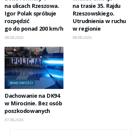
na ulicach Rzeszowa.
na trasie 35. Rajdu
Igor Polak spróbuje
Rzeszowskiego.
rozpędzić
Utrudnienia w ruchu
go do ponad 200 km/h
w regionie
08.08.2026
08.08.2026
WIADOMOŚCI
Dachowanie na DK94
w Mirocinie. Bez osób
poszkodowanych
07.08.2026