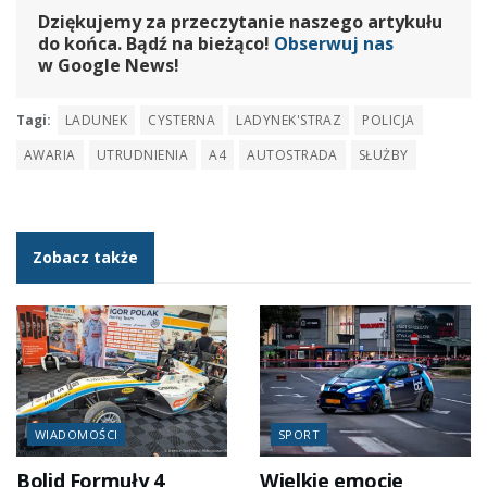
Dziękujemy za przeczytanie naszego artykułu
do końca. Bądź na bieżąco!
Obserwuj nas
w Google News!
Tagi:
LADUNEK
CYSTERNA
LADYNEK'STRAZ
POLICJA
AWARIA
UTRUDNIENIA
A4
AUTOSTRADA
SŁUŻBY
Zobacz także
WIADOMOŚCI
SPORT
Bolid Formuły 4
Wielkie emocje