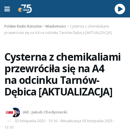
Polskie Radio Rzeszów
>
Wiadomości
>
Cysterna z chemikaliami
przewróciła się na A4 na odcinku Tarnów-Dębica [AKTUALIZACJA]
Cysterna z chemikaliami
przewróciła się na A4
na odcinku Tarnów-
Dębica [AKTUALIZACJA]
IAR
i
Jakub Chodyniecki
02 listopada 2025 - 13:16 - Aktualizacja 03 listopada 2025 -
13:10