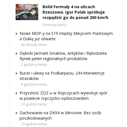
Bolid Formuły 4 na ulicach
Rzeszowa. Igor Polak spróbuje
rozpędzić go do ponad 200 km/h
4 minuty temu
Nowe MOP-y na S19 między Miejscem Piastowym
a Duklą już otwarte
42 minuty temu
Dębicki Jarmark Smaków, Antyków i Rękodzieła.
Rynek pełen regionalnych produktów
2 godziny temu
Burze i ulewy na Podkarpaciu. 244 interwencje
strażaków
4 godziny temu
Przyszłość ZOZ-u w Ropczycach wywołuje spór
w powiecie ropczycko-sędziszowskim
12 godzin temu
Dachowanie na DK94 w Mirocinie. Bez osób
poszkodowanych
13 godzin temu