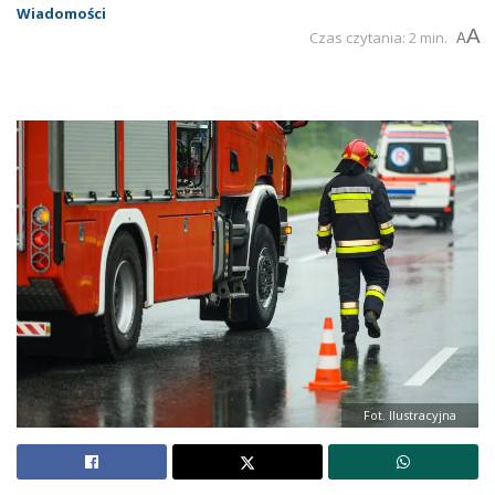
Wiadomości
A
Czas czytania: 2 min.
A
Fot. Ilustracyjna