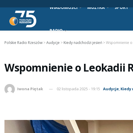
WIADOMOŚCI
MUZYKA
SPORT
RADIO
Polskie Radio Rzeszów
>
Audycje
>
Kiedy nadchodzi jesień
>
Wspomnienie o 
Wspomnienie o Leokadii R
Iwona Piętak
02 listopada 2025 - 19:15
Audycje
,
Kiedy