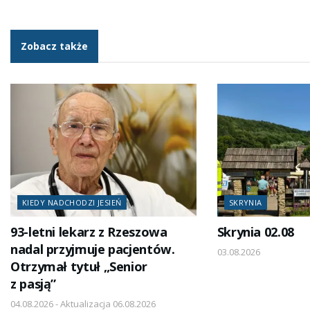
Zobacz także
KIEDY NADCHODZI JESIEŃ
SKRYNIA
93-letni lekarz z Rzeszowa
Skrynia 02.08
nadal przyjmuje pacjentów.
03.08.2026
Otrzymał tytuł „Senior
z pasją”
04.08.2026 - Aktualizacja 06.08.2026