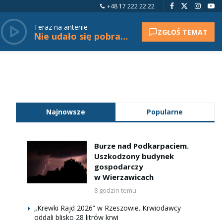
+48 17 222 22 22
Teraz na antenie
ZGŁOŚ TEMAT
Nie udało się pobrać tytułu.
Najnowsze
Popularne
Burze nad Podkarpaciem.
Uszkodzony budynek
gospodarczy
w Wierzawicach
8 godzin temu
„Krewki Rajd 2026” w Rzeszowie. Krwiodawcy
oddali blisko 28 litrów krwi