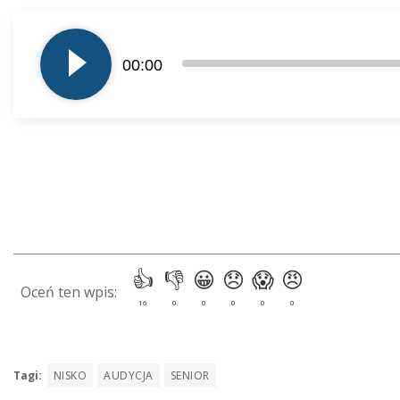
Odtwarzacz
plików
00:00
dźwiękowych
Tagi:
NISKO
AUDYCJA
SENIOR