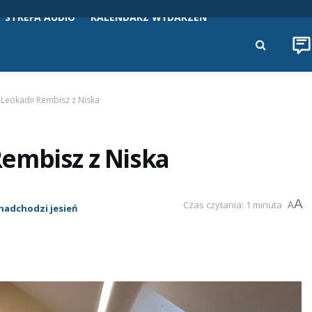
STREFA AUDIO
KALENDARZ WYDARZEŃ
Leokadii Rembisz z Niska
embisz z Niska
A
Czas czytania: 1 minuta
A
 nadchodzi jesień