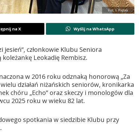
Fot. I. Piętak
ępnij na X
Wyślij na WhatsApp
 jesień”, członkowie Klubu Seniora
ą koleżankę Leokadię Rembisz.
odznaczona w 2016 roku odznaką honorową „Za
 wielu działań niżańskich seniorów, kronikarka
enek chóru „Echo” oraz skeczy i monologów dla
wcu 2025 roku w wieku 82 lat.
dowego spotkania w siedzibie Klubu przy
k.