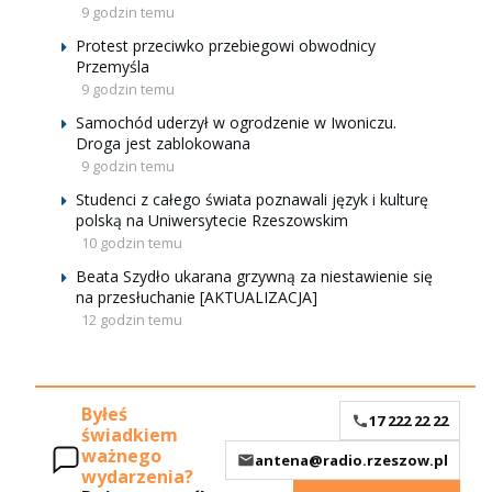
9 godzin temu
Protest przeciwko przebiegowi obwodnicy
Przemyśla
9 godzin temu
Samochód uderzył w ogrodzenie w Iwoniczu.
Droga jest zablokowana
9 godzin temu
Studenci z całego świata poznawali język i kulturę
polską na Uniwersytecie Rzeszowskim
10 godzin temu
Beata Szydło ukarana grzywną za niestawienie się
na przesłuchanie [AKTUALIZACJA]
12 godzin temu
Byłeś
17 222 22 22
świadkiem
ważnego
antena@radio.rzeszow.pl
wydarzenia?