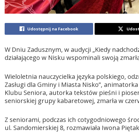
Udostępnij na Facebook
Udost
W Dniu Zadusznym, w audycji „Kiedy nadchodzi
działającego w Nisku wspominali swoją zmarł
Wieloletnia nauczycielka języka polskiego, 
Zasługi dla Gminy i Miasta Nisko”, animatorka
Klubu Seniora, autorka tekstów pieśni i pios
seniorskiej grupy kabaretowej, zmarła w czer
Z seniorami, podczas ich cotygodniowego śro
ul. Sandomierskiej 8, rozmawiała Iwona Pięta