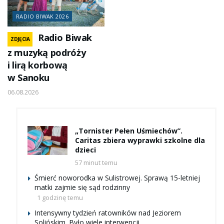
RADIO BIWAK 2026
Radio Biwak
ZDJĘCIA
z muzyką podróży
i lirą korbową
w Sanoku
06.08.2026
„Tornister Pełen Uśmiechów”.
Caritas zbiera wyprawki szkolne dla
dzieci
57 minut temu
Śmierć noworodka w Sulistrowej. Sprawą 15-letniej
matki zajmie się sąd rodzinny
1 godzinę temu
Intensywny tydzień ratowników nad Jeziorem
Solińskim. Było wiele interwencji