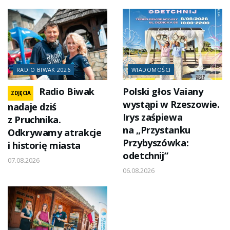
RADIO BIWAK 2026
WIADOMOŚCI
Radio Biwak
Polski głos Vaiany
ZDJĘCIA
wystąpi w Rzeszowie.
nadaje dziś
Irys zaśpiewa
z Pruchnika.
na „Przystanku
Odkrywamy atrakcje
Przybyszówka:
i historię miasta
odetchnij”
07.08.2026
06.08.2026