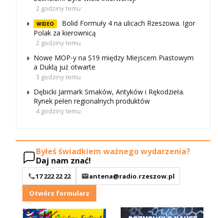
2 godziny temu
Bolid Formuły 4 na ulicach Rzeszowa. Igor
WIDEO
Polak za kierownicą
2 godziny temu
Nowe MOP-y na S19 między Miejscem Piastowym
a Duklą już otwarte
3 godziny temu
Dębicki Jarmark Smaków, Antyków i Rękodzieła.
Rynek pełen regionalnych produktów
4 godziny temu
Byłeś świadkiem ważnego wydarzenia?
Daj nam znać!
17 222 22 22
antena@radio.rzeszow.pl
Otwórz formularz