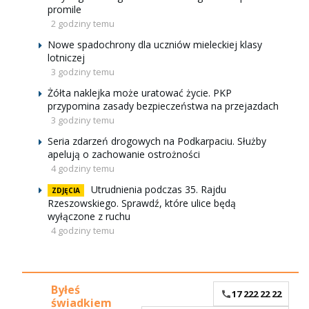
promile
2 godziny temu
Nowe spadochrony dla uczniów mieleckiej klasy
lotniczej
3 godziny temu
Żółta naklejka może uratować życie. PKP
przypomina zasady bezpieczeństwa na przejazdach
3 godziny temu
Seria zdarzeń drogowych na Podkarpaciu. Służby
apelują o zachowanie ostrożności
4 godziny temu
Utrudnienia podczas 35. Rajdu
ZDJĘCIA
Rzeszowskiego. Sprawdź, które ulice będą
wyłączone z ruchu
4 godziny temu
Byłeś
17 222 22 22
świadkiem