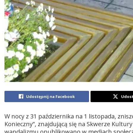
Udostępnij na Facebook
Udost
W nocy z 31 października na 1 listopada, z
Konieczny”, znajdującą się na Skwerze Kultury
wandalizmu opublikowano w mediach społeczn