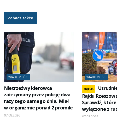
Zobacz także
WIADOMOŚCI
WIADOMOŚCI
Nietrzeźwy kierowca
Utrudnie
ZDJĘCIA
zatrzymany przez policję dwa
Rajdu Rzeszows
razy tego samego dnia. Miał
Sprawdź, które 
w organizmie ponad 2 promile
wyłączone z ru
07.08.2026
07.08.2026