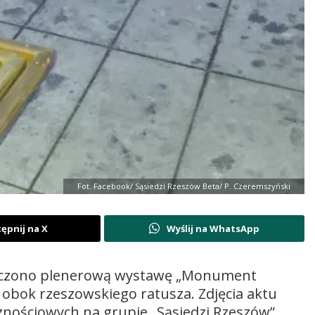
Fot. Facebook/ Sąsiedzi Rzeszów Beta/ P. Czeremszyński
ępnij na X
Wyślij na WhatsApp
niszczono plenerową wystawę „Monument
 obok rzeszowskiego ratusza. Zdjęcia aktu
ościowych na grupie „Sąsiedzi Rzeszów”.