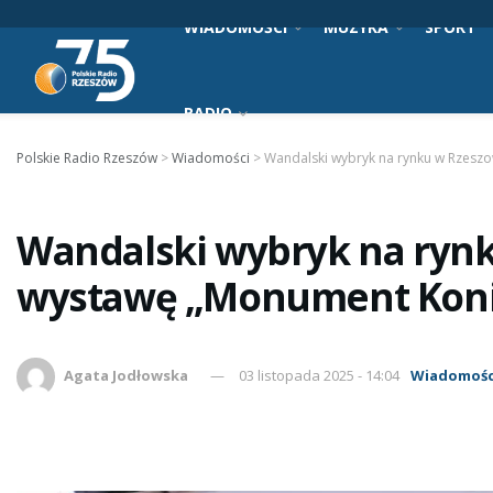
WIADOMOŚCI
MUZYKA
SPORT
RADIO
Polskie Radio Rzeszów
>
Wiadomości
>
Wandalski wybryk na rynku w Rzeszo
Wandalski wybryk na rynku
wystawę „Monument Koni
Agata Jodłowska
03 listopada 2025 - 14:04
Wiadomośc