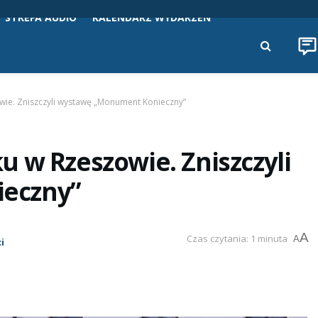
STREFA AUDIO
KALENDARZ WYDARZEŃ
wie. Zniszczyli wystawę „Monument Konieczny”
 w Rzeszowie. Zniszczyli
eczny”
A
Czas czytania: 1 minuta
A
i