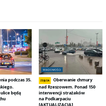
WIADOMOŚCI
nia podczas 35.
Oberwanie chmury
ZDJĘCIA
kiego.
nad Rzeszowem. Ponad 150
ulice będą
interwencji strażaków
chu
na Podkarpaciu
[AKTUALIZACJA]