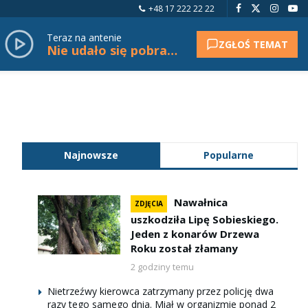
+48 17 222 22 22
Teraz na antenie
ZGŁOŚ TEMAT
Nie udało się pobrać tytułu.
Najnowsze
Popularne
Nawałnica
ZDJĘCIA
uszkodziła Lipę Sobieskiego.
Jeden z konarów Drzewa
Roku został złamany
2 godziny temu
Nietrzeźwy kierowca zatrzymany przez policję dwa
razy tego samego dnia. Miał w organizmie ponad 2