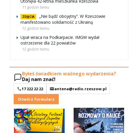
Utonęła 42-letnia mieszkanka Rzeszowa
11 godzin temu
„Nie bądź obojętny”. W Rzeszowie
ZDJĘCIA
manifestowano solidarność z Ukrainą
12 godzin temu
Upał wraca na Podkarpacie. IMGW wydał
ostrzeżenie dla 22 powiatów
12 godzin temu
Byłeś świadkiem ważnego wydarzenia?
Daj nam znać!
17 222 22 22
antena@radio.rzeszow.pl
Otwórz formularz