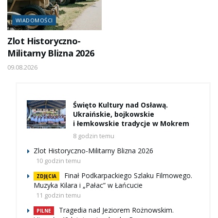
WIADOMOŚCI
Zlot Historyczno-
Militarny Blizna 2026
09.08.2026
Święto Kultury nad Osławą.
Ukraińskie, bojkowskie
i łemkowskie tradycje w Mokrem
8 godzin temu
Zlot Historyczno-Militarny Blizna 2026
10 godzin temu
Finał Podkarpackiego Szlaku Filmowego.
ZDJĘCIA
Muzyka Kilara i „Pałac” w Łańcucie
11 godzin temu
Tragedia nad Jeziorem Rożnowskim.
PILNE