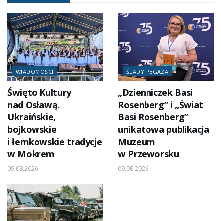
WIADOMOŚCI
ŚLADY PEGAZA
Święto Kultury
„Dzienniczek Basi
nad Osławą.
Rosenberg” i „Świat
Ukraińskie,
Basi Rosenberg”
bojkowskie
unikatowa publikacja
i łemkowskie tradycje
Muzeum
w Mokrem
w Przeworsku
09.08.2026
09.08.2026