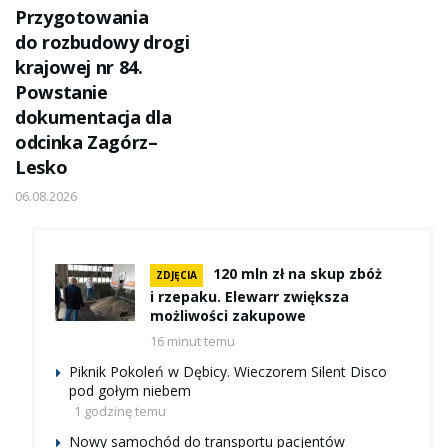
Przygotowania
do rozbudowy drogi
krajowej nr 84.
Powstanie
dokumentacja dla
odcinka Zagórz–
Lesko
06.08.2026
120 mln zł na skup zbóż
ZDJĘCIA
i rzepaku. Elewarr zwiększa
możliwości zakupowe
16 minut temu
Piknik Pokoleń w Dębicy. Wieczorem Silent Disco
pod gołym niebem
1 godzinę temu
Nowy samochód do transportu pacjentów