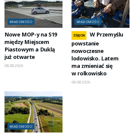
WIADOMOŚCI
WIADOMOŚCI
Nowe MOP-y na S19
W Przemyślu
ZDJĘCIA
między Miejscem
powstanie
Piastowym a Duklą
nowoczesne
już otwarte
lodowisko. Latem
ma zmieniać się
08.08.2026
w rolkowisko
06.08.2026
WIADOMOŚCI