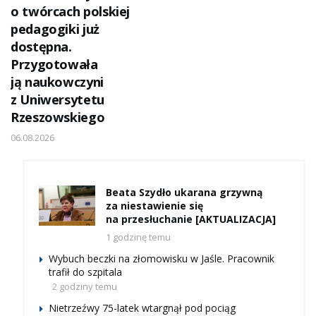
o twórcach polskiej
pedagogiki już
dostępna.
Przygotowała
ją naukowczyni
z Uniwersytetu
Rzeszowskiego
06.08.2026
Beata Szydło ukarana grzywną
za niestawienie się
na przesłuchanie [AKTUALIZACJA]
1 godzinę temu
Wybuch beczki na złomowisku w Jaśle. Pracownik
trafił do szpitala
2 godziny temu
Nietrzeźwy 75-latek wtargnął pod pociąg