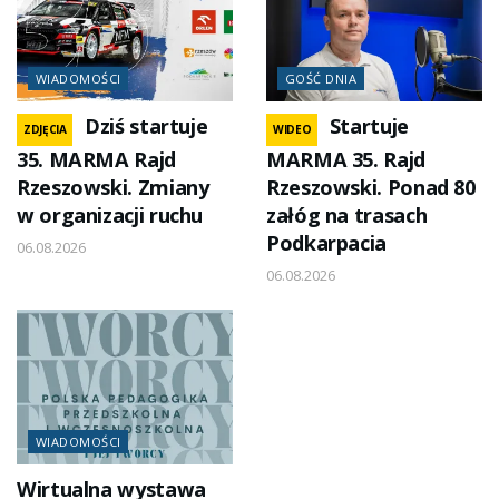
WIADOMOŚCI
GOŚĆ DNIA
Dziś startuje
Startuje
ZDJĘCIA
WIDEO
35. MARMA Rajd
MARMA 35. Rajd
Rzeszowski. Zmiany
Rzeszowski. Ponad 80
w organizacji ruchu
załóg na trasach
Podkarpacia
06.08.2026
06.08.2026
WIADOMOŚCI
Wirtualna wystawa