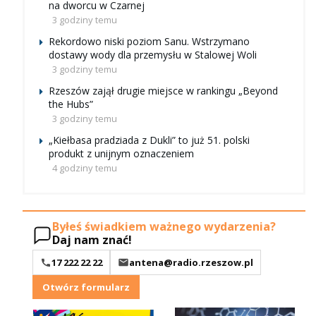
na dworcu w Czarnej
3 godziny temu
Rekordowo niski poziom Sanu. Wstrzymano
dostawy wody dla przemysłu w Stalowej Woli
3 godziny temu
Rzeszów zajął drugie miejsce w rankingu „Beyond
the Hubs”
3 godziny temu
„Kiełbasa pradziada z Dukli” to już 51. polski
produkt z unijnym oznaczeniem
4 godziny temu
Byłeś świadkiem ważnego wydarzenia?
Daj nam znać!
17 222 22 22
antena@radio.rzeszow.pl
Otwórz formularz