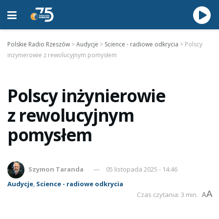
Polskie Radio Rzeszów
>
Audycje
>
Science - radiowe odkrycia
>
Polscy
inżynierowie z rewolucyjnym pomysłem
Polscy inżynierowie
z rewolucyjnym
pomysłem
Szymon Taranda
05 listopada 2025 - 14:46
Audycje
,
Science - radiowe odkrycia
A
Czas czytania: 3 min.
A