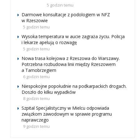
5 godzin temu
Darmowe konsultacje z podologiem w NFZ
w Rzeszowie
5 godzin temu
Wysoka temperatura w aucie zagraża życiu. Policja
i lekarze apelują o rozwagę
5 godzin temu
Nowa trasa kolejowa z Rzeszowa do Warszawy.
Potrzebna rozbudowa linii między Rzeszowem
a Tarnobrzegiem
6 godzin temu
Niespokojne popołudnie na podkarpackich drogach.
Doszło do kilku wypadków
8 godzin temu
Szpital Specjalistyczny w Mielcu odpowiada
związkom zawodowym w sprawie programu
naprawczego
9 godzin temu