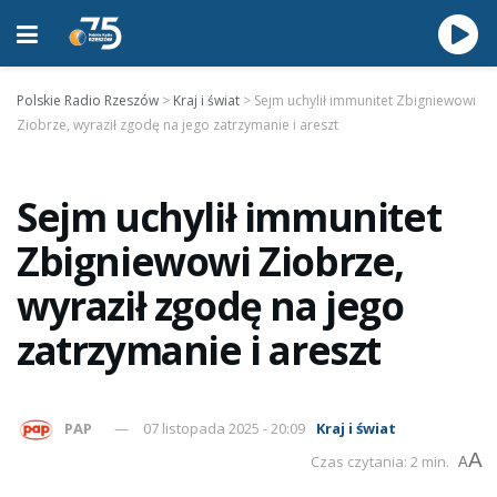
Polskie Radio Rzeszów
>
Kraj i świat
>
Sejm uchylił immunitet Zbigniewowi
Ziobrze, wyraził zgodę na jego zatrzymanie i areszt
Sejm uchylił immunitet
Zbigniewowi Ziobrze,
wyraził zgodę na jego
zatrzymanie i areszt
PAP
07 listopada 2025 - 20:09
Kraj i świat
A
Czas czytania: 2 min.
A