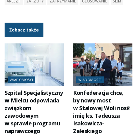
ARESZT
ZARZUTY
ZATRZYMANIE
GŁOSOWANIE
SEJM
Zobacz także
WIADOMOŚCI
WIADOMOŚCI
Szpital Specjalistyczny
Konfederacja chce,
w Mielcu odpowiada
by nowy most
związkom
w Stalowej Woli nosił
zawodowym
imię ks. Tadeusza
w sprawie programu
Isakowicza-
naprawczego
Zaleskiego