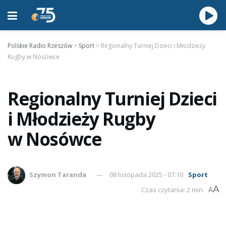
Polskie Radio Rzeszów
>
Sport
>
Regionalny Turniej Dzieci i Młodzieży
Rugby w Nosówce
Regionalny Turniej Dzieci
i Młodzieży Rugby
w Nosówce
Szymon Taranda
08 listopada 2025 - 07:10
Sport
A
Czas czytania: 2 min.
A