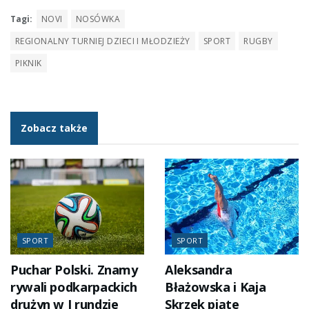
Tagi:
NOVI
NOSÓWKA
REGIONALNY TURNIEJ DZIECI I MŁODZIEŻY
SPORT
RUGBY
PIKNIK
Zobacz także
SPORT
SPORT
Puchar Polski. Znamy
Aleksandra
rywali podkarpackich
Błażowska i Kaja
drużyn w I rundzie
Skrzek piąte