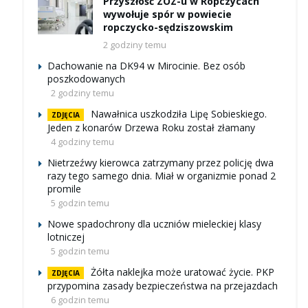
Przyszłość ZOZ-u w Ropczycach
wywołuje spór w powiecie
ropczycko-sędziszowskim
2 godziny temu
Dachowanie na DK94 w Mirocinie. Bez osób
poszkodowanych
2 godziny temu
Nawałnica uszkodziła Lipę Sobieskiego.
ZDJĘCIA
Jeden z konarów Drzewa Roku został złamany
4 godziny temu
Nietrzeźwy kierowca zatrzymany przez policję dwa
razy tego samego dnia. Miał w organizmie ponad 2
promile
5 godzin temu
Nowe spadochrony dla uczniów mieleckiej klasy
lotniczej
5 godzin temu
Żółta naklejka może uratować życie. PKP
ZDJĘCIA
przypomina zasady bezpieczeństwa na przejazdach
6 godzin temu