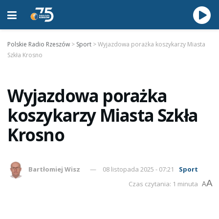
Polskie Radio Rzeszów
>
Sport
>
Wyjazdowa porażka koszykarzy Miasta
Szkła Krosno
Wyjazdowa porażka
koszykarzy Miasta Szkła
Krosno
Bartłomiej Wisz
08 listopada 2025 - 07:21
Sport
A
Czas czytania: 1 minuta
A