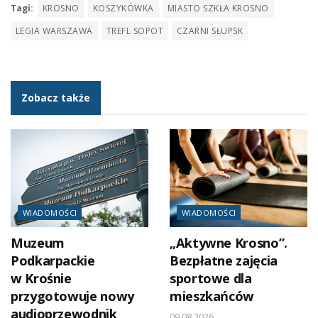
Tagi:
KROSNO
KOSZYKÓWKA
MIASTO SZKŁA KROSNO
LEGIA WARSZAWA
TREFL SOPOT
CZARNI SŁUPSK
Zobacz także
WIADOMOŚCI
WIADOMOŚCI
Muzeum
„Aktywne Krosno”.
Podkarpackie
Bezpłatne zajęcia
w Krośnie
sportowe dla
przygotowuje nowy
mieszkańców
audioprzewodnik
09.08.2026