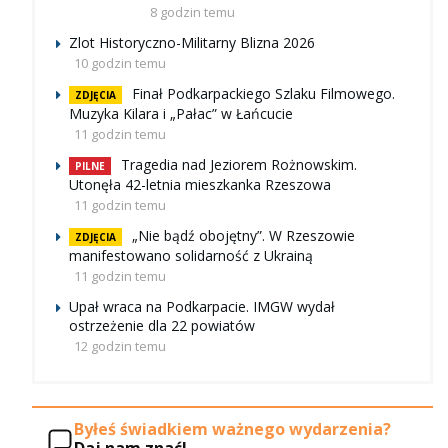
8 godzin temu
Zlot Historyczno-Militarny Blizna 2026
10 godzin temu
Finał Podkarpackiego Szlaku Filmowego.
ZDJĘCIA
Muzyka Kilara i „Pałac” w Łańcucie
11 godzin temu
Tragedia nad Jeziorem Rożnowskim.
PILNE
Utonęła 42-letnia mieszkanka Rzeszowa
11 godzin temu
„Nie bądź obojętny”. W Rzeszowie
ZDJĘCIA
manifestowano solidarność z Ukrainą
11 godzin temu
Upał wraca na Podkarpacie. IMGW wydał
ostrzeżenie dla 22 powiatów
12 godzin temu
Byłeś świadkiem ważnego wydarzenia?
Daj nam znać!