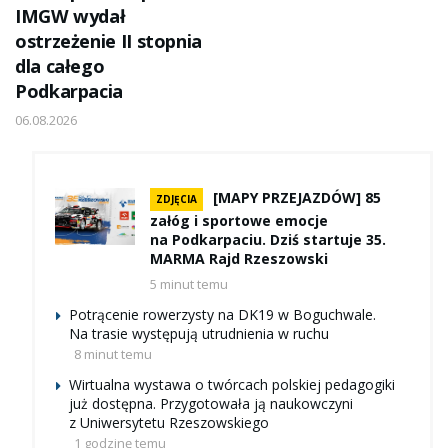
IMGW wydał
ostrzeżenie II stopnia
dla całego
Podkarpacia
06.08.2026
[MAPY PRZEJAZDÓW] 85
ZDJĘCIA
załóg i sportowe emocje
na Podkarpaciu. Dziś startuje 35.
MARMA Rajd Rzeszowski
5 minut temu
Potrącenie rowerzysty na DK19 w Boguchwale.
Na trasie występują utrudnienia w ruchu
8 minut temu
Wirtualna wystawa o twórcach polskiej pedagogiki
już dostępna. Przygotowała ją naukowczyni
z Uniwersytetu Rzeszowskiego
1 godzinę temu