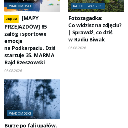
WIADOMOŚCI
RADIO BIWAK 2026
[MAPY
Fotozagadka:
ZDJĘCIA
Co widzisz na zdjęciu?
PRZEJAZDÓW] 85
| Sprawdź, co dziś
załóg i sportowe
w Radiu Biwak
emocje
na Podkarpaciu. Dziś
06.08.2026
startuje 35. MARMA
Rajd Rzeszowski
06.08.2026
WIADOMOŚCI
Burze po fali upałów.