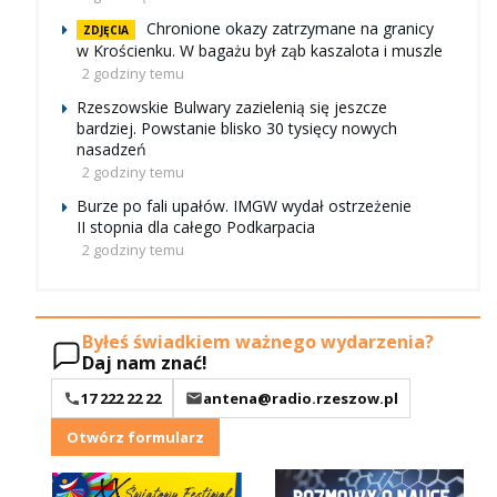
Chronione okazy zatrzymane na granicy
ZDJĘCIA
w Krościenku. W bagażu był ząb kaszalota i muszle
2 godziny temu
Rzeszowskie Bulwary zazielenią się jeszcze
bardziej. Powstanie blisko 30 tysięcy nowych
nasadzeń
2 godziny temu
Burze po fali upałów. IMGW wydał ostrzeżenie
II stopnia dla całego Podkarpacia
2 godziny temu
Byłeś świadkiem ważnego wydarzenia?
Daj nam znać!
17 222 22 22
antena@radio.rzeszow.pl
Otwórz formularz