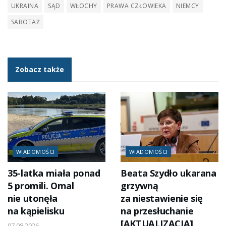
UKRAINA
SĄD
WŁOCHY
PRAWA CZŁOWIEKA
NIEMCY
SABOTAŻ
Zobacz także
WIADOMOŚCI
WIADOMOŚCI
35-latka miała ponad
Beata Szydło ukarana
5 promili. Omal
grzywną
nie utonęła
za niestawienie się
na kąpielisku
na przesłuchanie
[AKTUALIZACJA]
07.08.2026