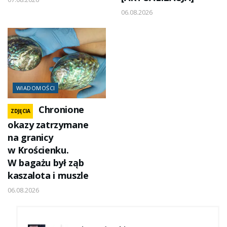
06.08.2026
WIADOMOŚCI
Chronione
ZDJĘCIA
okazy zatrzymane
na granicy
w Krościenku.
W bagażu był ząb
kaszalota i muszle
06.08.2026