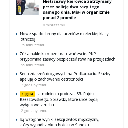
Nietrzeźwy kierowca zatrzymany
przez policję dwa razy tego
samego dnia. Miał w organizmie
ponad 2 promile
8 minut temu
Nowe spadochrony dla uczniów mieleckiej klasy
lotniczej
29 minut temu
Żółta naklejka może uratować życie. PKP
przypomina zasady bezpieczeństwa na przejazdach
59 minut temu
Seria zdarzeń drogowych na Podkarpaciu. Służby
apelują o zachowanie ostrożności
2 godziny temu
Utrudnienia podczas 35. Rajdu
ZDJĘCIA
Rzeszowskiego. Sprawdź, które ulice będą
wyłączone z ruchu
2 godziny temu
Są wstępne wyniki sekcji zwłok mężczyzny,
który wypadł z okna hotelu w Sanoku