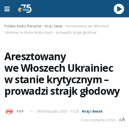
Polskie Radio Rzeszów
>
Kraj i świat
>
Aresztowany we Włoszech
Ukrainiec w stanie krytycznym – prowadzi strajk głodowy
Aresztowany
we Włoszech Ukrainiec
w stanie krytycznym –
prowadzi strajk głodowy
PAP
09 listopada 2025 - 13:25
Kraj i świat
A
Czas czytania: 2 min.
A