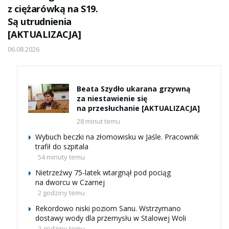
z ciężarówką na S19.
Są utrudnienia
[AKTUALIZACJA]
06.08.2026
Beata Szydło ukarana grzywną
za niestawienie się
na przesłuchanie [AKTUALIZACJA]
28 minut temu
Wybuch beczki na złomowisku w Jaśle. Pracownik
trafił do szpitala
54 minuty temu
Nietrzeźwy 75-latek wtargnął pod pociąg
na dworcu w Czarnej
2 godziny temu
Rekordowo niski poziom Sanu. Wstrzymano
dostawy wody dla przemysłu w Stalowej Woli
2 godziny temu