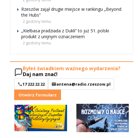
Rzeszów zajął drugie miejsce w rankingu „Beyond
the Hubs”
2 godziny temu
„Kiełbasa pradziada z Dukli” to już 51. polski
produkt z unijnym oznaczeniem
2 godziny temu
Byłeś świadkiem ważnego wydarzenia?
Daj nam znać!
17 222 22 22
antena@radio.rzeszow.pl
Otwórz formularz