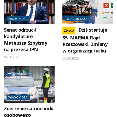
WIADOMOŚCI
WIADOMOŚCI
Senat odrzucił
Dziś startuje
ZDJĘCIA
kandydaturę
35. MARMA Rajd
Mateusza Szpytmy
Rzeszowski. Zmiany
na prezesa IPN
w organizacji ruchu
06.08.2026
06.08.2026
WIADOMOŚCI
Zderzenie samochodu
osobowego