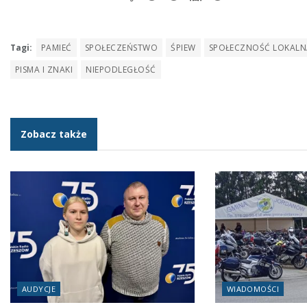
Tagi:
PAMIEĆ
SPOŁECZEŃSTWO
ŚPIEW
SPOŁECZNOŚĆ LOKALN
PISMA I ZNAKI
NIEPODLEGŁOŚĆ
Zobacz także
AUDYCJE
WIADOMOŚCI