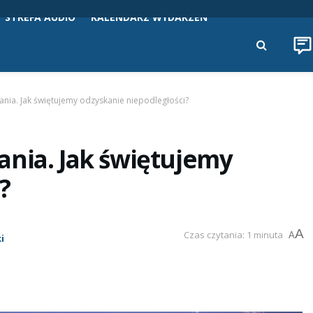
STREFA AUDIO
KALENDARZ WYDARZEŃ
nia. Jak świętujemy odzyskanie niepodległości?
ania. Jak świętujemy
?
A
Czas czytania: 1 minuta
A
i