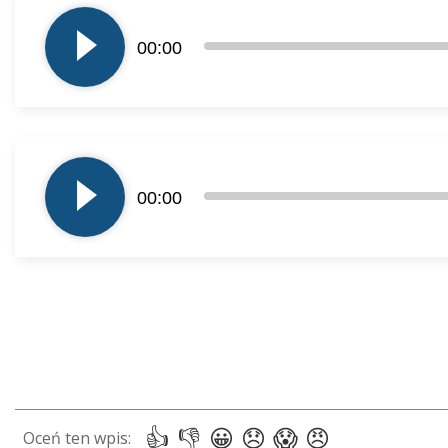
plików
00:00
dźwiękowych
Odtwarzacz
plików
00:00
dźwiękowych