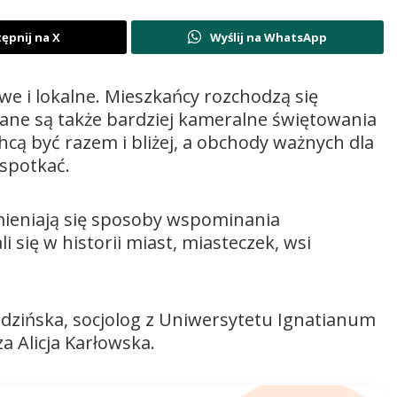
ępnij na X
Wyślij na WhatsApp
e i lokalne. Mieszkańcy rozchodzą się
wane są także bardziej kameralne świętowania
hcą być razem i bliżej, a obchody ważnych dla
 spotkać.
zmieniają się sposoby wspominania
i się w historii miast, miasteczek, wsi
dzińska, socjolog z Uniwersytetu Ignatianum
 Alicja Karłowska.