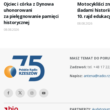
Ojciec i córka z Dynowa
Motocykliści z
uhonorowani
śladami historii
za pielęgnowanie pamięci
10. rajd edukac
historycznej
08.08.2026
08.08.2026
MASZ TEMAT DO PORU
Zadzwoń:
tel. +48 17 22
Napisz:
antena@radio.rz
PARTNERZY:
Audytoriu