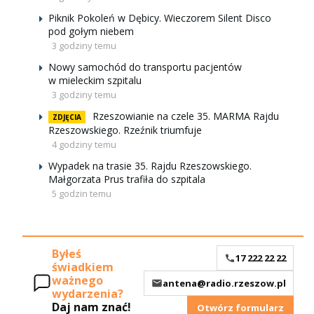
Piknik Pokoleń w Dębicy. Wieczorem Silent Disco
pod gołym niebem
3 godziny temu
Nowy samochód do transportu pacjentów
w mieleckim szpitalu
3 godziny temu
Rzeszowianie na czele 35. MARMA Rajdu
ZDJĘCIA
Rzeszowskiego. Rzeźnik triumfuje
4 godziny temu
Wypadek na trasie 35. Rajdu Rzeszowskiego.
Małgorzata Prus trafiła do szpitala
5 godzin temu
Byłeś
17 222 22 22
świadkiem
ważnego
antena@radio.rzeszow.pl
wydarzenia?
Daj nam znać!
Otwórz formularz