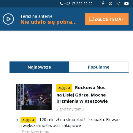
+48 17 222 22 22
Teraz na antenie
ZGŁOŚ TEMAT
Nie udało się pobrać tytułu.
Najnowsze
Popularne
Rockowa Noc
ZDJĘCIA
na Lisiej Górze. Mocne
brzmienia w Rzeszowie
2 godziny temu
120 mln zł na skup zbóż i rzepaku. Elewarr
ZDJĘCIA
zwiększa możliwości zakupowe
2 godziny temu