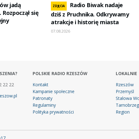
nów jadą
Radio Biwak nadaje
ZDJĘCIA
. Rozpoczął się
dziś z Pruchnika. Odkrywamy
yjny
atrakcje i historię miasta
07.08.2026
SZENIA?
POLSKIE RADIO RZESZÓW
LOKALNIE
2 22 22
Kontakt
Rzeszów
Kampanie społeczne
Przemyśl
eszow.pl
Patronaty
Stalowa Wo
Regulaminy
Tarnobrze
Polityka prywatności
Region
m17