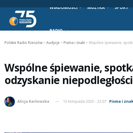
WIADOMOŚCI
MUZYKA
SPORT
RADIO
Polskie Radio Rzeszów
>
Audycje
>
Pisma i znaki
>
Wspólne śpiewanie, spotka
Wspólne śpiewanie, spotk
odzyskanie niepodległości
Alicja Karłowska
13 listopada 2025 - 22:07
Pisma i znak