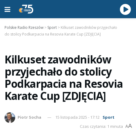
Polskie Radio Rzeszów
>
Sport
>
Kilkuset zawodników przyjechało
do stolicy Podkarpacia na Resovia Karate Cup [ZDJĘCIA]
Kilkuset zawodników
przyjechało do stolicy
Podkarpacia na Resovia
Karate Cup [ZDJĘCIA]
Piotr Socha
15 listopada 2025 - 17:12
Sport
A
Czas czytania: 1 minuta
A