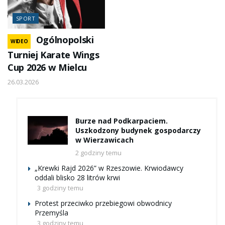
SPORT
Ogólnopolski
WIDEO
Turniej Karate Wings
Cup 2026 w Mielcu
26.03.2026
Burze nad Podkarpaciem.
Uszkodzony budynek gospodarczy
w Wierzawicach
2 godziny temu
„Krewki Rajd 2026” w Rzeszowie. Krwiodawcy
oddali blisko 28 litrów krwi
3 godziny temu
Protest przeciwko przebiegowi obwodnicy
Przemyśla
3 godziny temu