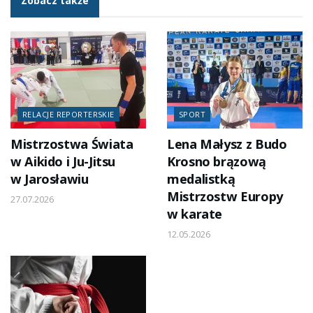
Zobacz także
RELACJE REPORTERSKIE
SPORT
Mistrzostwa Świata
Lena Małysz z Budo
w Aikido i Ju-Jitsu
Krosno brązową
w Jarosławiu
medalistką
Mistrzostw Europy
27.07.2026
w karate
12.05.2026