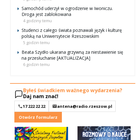
Samochód uderzył w ogrodzenie w Iwoniczu.
Droga jest zablokowana
4 godziny temu
Studenci z całego świata poznawali język i kulturę
polską na Uniwersytecie Rzeszowskim
5 godzin temu
Beata Szydło ukarana grzywną za niestawienie się
na przesłuchanie [AKTUALIZACJA]
6 godzin temu
Byłeś świadkiem ważnego wydarzenia?
Daj nam znać!
17 222 22 22
antena@radio.rzeszow.pl
Otwórz formularz