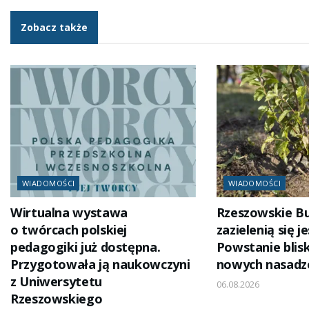
Zobacz także
WIADOMOŚCI
WIADOMOŚCI
Wirtualna wystawa
Rzeszowskie B
o twórcach polskiej
zazielenią się j
pedagogiki już dostępna.
Powstanie blisk
Przygotowała ją naukowczyni
nowych nasadz
z Uniwersytetu
06.08.2026
Rzeszowskiego