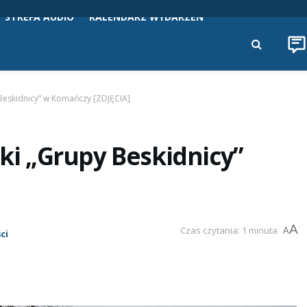
STREFA AUDIO
KALENDARZ WYDARZEŃ
 Beskidnicy” w Komańczy [ZDJĘCIA]
ski „Grupy Beskidnicy”
A
Czas czytania: 1 minuta
A
ci