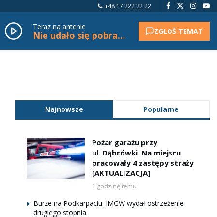
+48 17 222 22 22
Teraz na antenie
ZGŁOŚ TEMAT
Nie udało się pobrać tytułu.
Najnowsze
Popularne
Pożar garażu przy
ul. Dąbrówki. Na miejscu
pracowały 4 zastępy straży
[AKTUALIZACJA]
1 godzinę temu
Burze na Podkarpaciu. IMGW wydał ostrzeżenie
drugiego stopnia