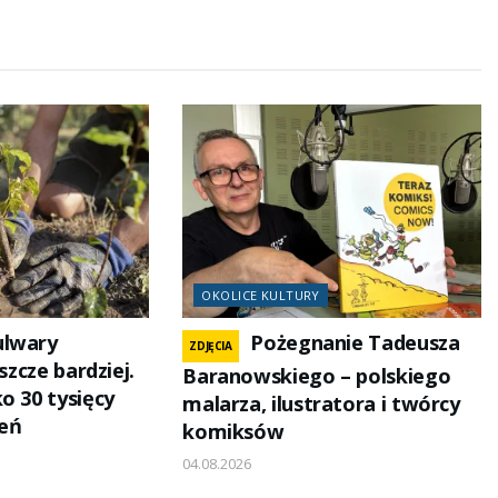
OKOLICE KULTURY
ulwary
Pożegnanie Tadeusza
ZDJĘCIA
eszcze bardziej.
Baranowskiego – polskiego
o 30 tysięcy
malarza, ilustratora i twórcy
eń
komiksów
04.08.2026