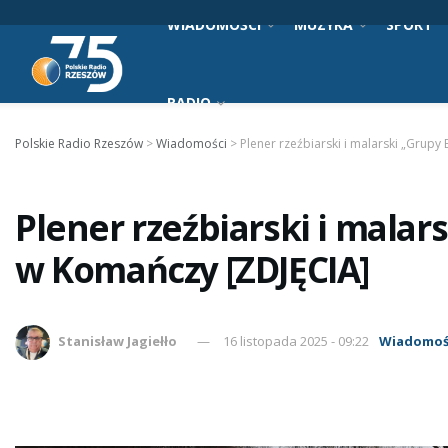
WIADOMOŚCI
MUZYKA
SPORT
RADIO
Polskie Radio Rzeszów
>
Wiadomości
>
Plener rzeźbiarski i malarski „Grupy
Plener rzeźbiarski i malar
w Komańczy [ZDJĘCIA]
Stanisław Jagiełło
16 listopada 2025 - 09:22
Wiadomoś