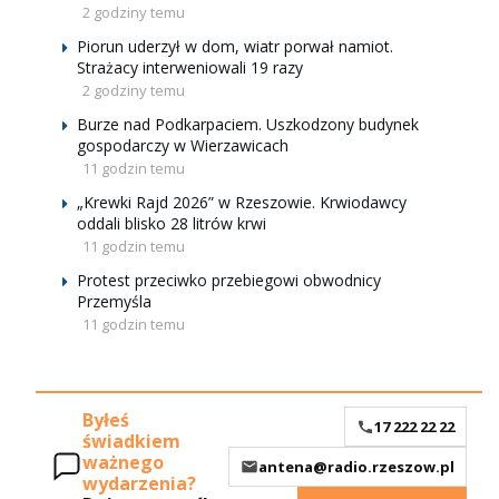
2 godziny temu
Piorun uderzył w dom, wiatr porwał namiot.
Strażacy interweniowali 19 razy
2 godziny temu
Burze nad Podkarpaciem. Uszkodzony budynek
gospodarczy w Wierzawicach
11 godzin temu
„Krewki Rajd 2026” w Rzeszowie. Krwiodawcy
oddali blisko 28 litrów krwi
11 godzin temu
Protest przeciwko przebiegowi obwodnicy
Przemyśla
11 godzin temu
Byłeś
17 222 22 22
świadkiem
ważnego
antena@radio.rzeszow.pl
wydarzenia?