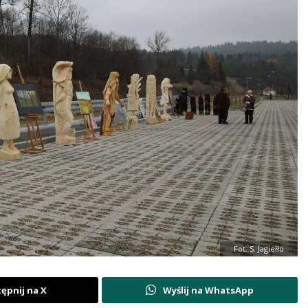
Fot. S. Jagiełło
ępnij na X
Wyślij na WhatsApp